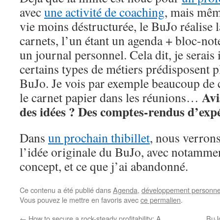
avec
une activité de coaching
, mais mêm
vie moins déstructurée, le BuJo réalise 
carnets, l’un étant un agenda + bloc-note
un journal personnel. Cela dit, je serais 
certains types de métiers prédisposent pl
BuJo. Je vois par exemple beaucoup de c
Avi
le carnet papier dans les réunions…
des idées ? Des comptes-rendus d’exp
Dans
un prochain thibillet
, nous verron
l’idée originale du BuJo, avec notammen
concept, et ce que j’ai abandonné.
Ce contenu a été publié dans
Agenda
,
développement personne
Vous pouvez le mettre en favoris avec
ce permalien
.
←
How to secure a rock-steady profitability: A
BuJo