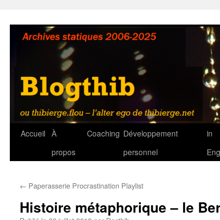
Aller
au
contenu
Accueil
À
Coaching
Développement
in
propos
personnel
Eng
←
Paperasserie Procrastination Playlist
Histoire métaphorique – le Be