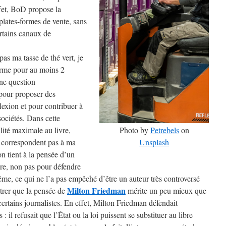
ffet, BoD propose la
 plates-formes de vente, sans
ertains canaux de
as ma tasse de thé vert, je
forme pour au moins 2
une question
e pour proposer des
lexion et pour contribuer à
ociétés. Dans cette
ilité maximale au livre,
Photo by
Petrebels
on
e correspondent pas à ma
Unsplash
 tient à la pensée d’un
ivre, non pas pour défendre
i-même, ce qui ne l’a pas empêché d’être un auteur très controversé
Milton Friedman
trer que la pensée de
mérite un peu mieux que
certains journalistes. En effet, Milton Friedman défendait
: il refusait que l’État ou la loi puissent se substituer au libre