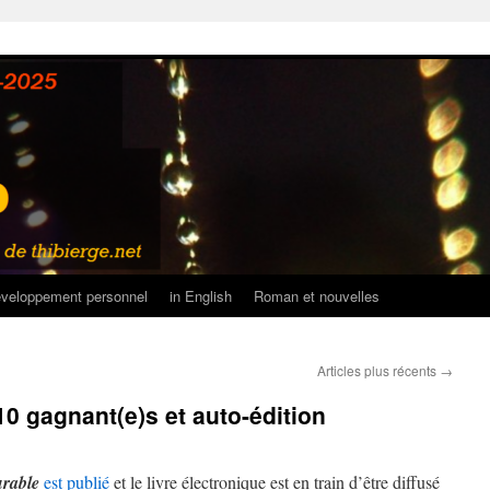
veloppement personnel
in English
Roman et nouvelles
Articles plus récents
→
10 gagnant(e)s et auto-édition
rable
est publié
et le livre électronique est en train d’être diffusé