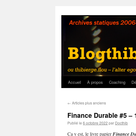
Aller
au
contenu
Accueil
À propos
Coaching
Dé
←
Articles plus anciens
Finance Durable #5 – 
Publié le
6 octobre 2022
par
Docthib
Ça y est, le livre papier
Finance Du