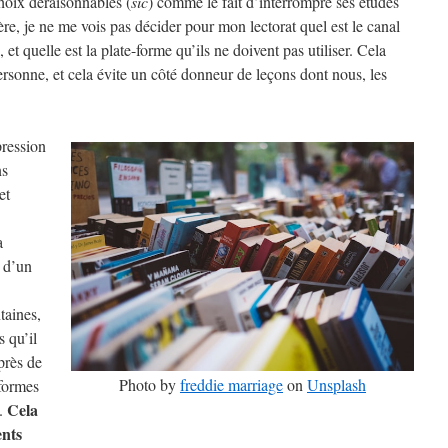
hoix déraisonnables (
sic
) comme le fait d’interrompre ses études
e, je ne me vois pas décider pour mon lectorat quel est le canal
et quelle est la plate-forme qu’ils ne doivent pas utiliser. Cela
personne, et cela évite un côté donneur de leçons dont nous, les
pression
ns
et
a
e d’un
taines,
s qu’il
près de
Photo by
freddie marriage
on
Unsplash
-formes
Cela
s.
ents