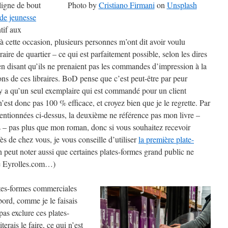
 ligne de bout
Photo by
Cristiano Firmani
on
Unsplash
de jeunesse
tif aux
 à cette occasion, plusieurs personnes m’ont dit avoir voulu
ire de quartier – ce qui est parfaitement possible, selon les dires
en disant qu’ils ne prenaient pas les commandes d’impression à la
ns de ces libraires. BoD pense que c’est peut-être par peur
 n’y a qu’un seul exemplaire qui est commandé pour un client
’est donc pas 100 % efficace, et croyez bien que je le regrette. Par
entionnées ci-dessus, la deuxième ne référence pas mon livre –
eurs – pas plus que mon roman, donc si vous souhaitez recevoir
ès de chez vous, je vous conseille d’utiliser
la première plate-
n peut noter aussi que certaines plates-formes grand public ne
le Eyrolles.com…)
tes-formes commerciales
d, comme je le faisais
pas exclure ces plates-
rais le faire, ce qui n’est