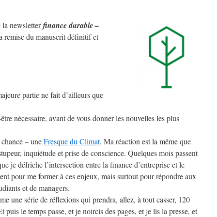
10
gagnant(e)s
et
la newsletter
finance durable –
auto-
 remise du manuscrit définitif et
édition
jeure partie ne fait d’ailleurs que
être nécessaire, avant de vous donner les nouvelles les plus
ar chance – une
Fresque du Climat
. Ma réaction est la même que
e stupeur, inquiétude et prise de conscience. Quelques mois passent
que je défriche l’intersection entre la finance d’entreprise et le
nt pour me former à ces enjeux, mais surtout pour répondre aux
udiants et de managers.
me une série de réflexions qui prendra, allez, à tout casser, 120
t puis le temps passe, et je noircis des pages, et je lis la presse, et