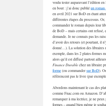
voulu tester auparavant l’édition en
en bout : j’ai donc publié
un roman 
en avril 2021 sur BoD en étant atten
différentes étapes du processus. Or,
commander le roman depuis leur libra
de BoD – mais certains ont refusé, 
demande. Je ne connais pas les raiso
d’avoir des retours (et pourtant, il
donné…). La solution des libraires n
exemple, dans les 2 plates-formes m
alors qu’il est diffusé partout aill
Finance Durable
chez un libraire pr
forme
(ou commander
sur BoD
). O
référencent pas le livre (par exemp
Abordons maintenant le cas des pla
comme Fnac.com ou Amazon. D’abor
remarquer à ma lectrice, je ne peux 
formes – quand bien même je souhaite