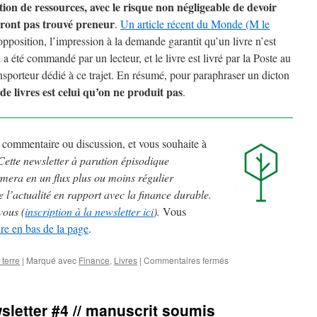
ion de ressources, avec le risque non négligeable de devoir
uront pas trouvé preneur
.
Un article récent du Monde (M le
opposition, l’impression à la demande garantit qu’un livre n’est
a été commandé par un lecteur, et le livre est livré par la Poste au
ansporteur dédié à ce trajet. En résumé, pour paraphraser un dicton
 de livres est celui qu’on ne produit pas
.
ut commentaire ou discussion, et vous souhaite à
Cette newsletter à parution épisodique
rmera en un flux plus ou moins régulier
e l’actualité en rapport avec la finance durable.
vous (
inscription à la newsletter ici
).
Vous
e en bas de la page
.
sur
 terre
|
Marqué avec
Finance
,
Livres
|
Commentaires fermés
Finance
Durable
#5
sletter #4 // manuscrit soumis
–