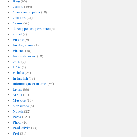
Blog
(66)
Caillou
(164)
Cinétique du pékin
(10)
Citations
(21)
Courir
(80)
développement personnel
(6)
e-mail
(8)
En vrac
(9)
Ennéagramme
(1)
Finance
(70)
Fonds de miroir
(18)
GTD
(7)
H6M
(3)
Hahaha
(23)
In English
(18)
Informatique et Internet
(95)
Livres
(66)
MBTI
(11)
Musique
(15)
Non classé
(6)
Novela
(22)
Perso
(123)
Photo
(26)
Productivité
(73)
Prof
(31)