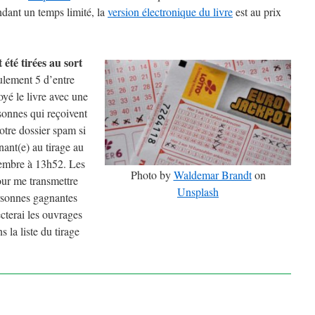
endant un temps limité, la
version électronique du livre
est au prix
été tirées au sort
eulement 5 d’entre
oyé le livre avec une
sonnes qui reçoivent
votre dossier spam si
ant(e) au tirage au
ptembre à 13h52. Les
Photo by
Waldemar Brandt
on
our me transmettre
Unsplash
ersonnes gagnantes
ecterai les ouvrages
 la liste du tirage