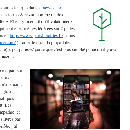
é sur le fait que dans la
newsletter
a plate-forme Amazon comme un des
livre. Elle argumentait qu’il valait mieux
, qui sont elles-mêmes fédérées sur 2 plates-
ance :
https://www.parislibrairies.fr/
; dans
irie.com/
), faute de quoi, la plupart des
cite) « par paresse/ parce que c’est plus simple/ parce qu’il y avait
Amazon.
e ma part sur
 leurs
e n’ai aucune
ingle au
pratiques
t. Les
ympathie, et
 livres par
rable
, j’ai