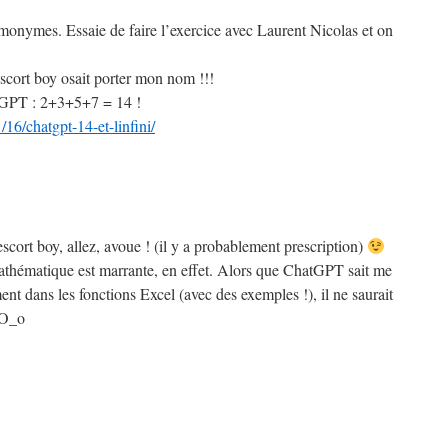
omonymes. Essaie de faire l’exercice avec Laurent Nicolas et on
scort boy osait porter mon nom !!!
GPT : 2+3+5+7 = 14 !
/16/chatgpt-14-et-linfini/
’escort boy, allez, avoue ! (il y a probablement prescription)
thématique est marrante, en effet. Alors que ChatGPT sait me
ment dans les fonctions Excel (avec des exemples !), il ne saurait
 O_o