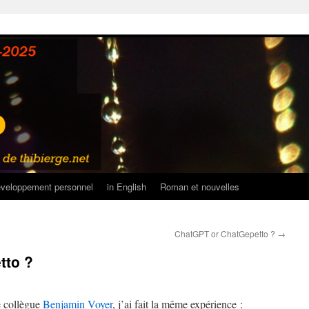
veloppement personnel
in English
Roman et nouvelles
ChatGPT or ChatGepetto ?
→
tto ?
 collègue
Benjamin Voyer
, j’ai fait la même expérience :