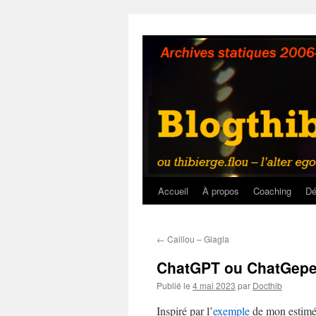
Aller
au
contenu
Accueil
À propos
Coaching
Dé
←
Caillou – Glagla
ChatGPT ou ChatGepe
Publié le
4 mai 2023
par
Docthib
Inspiré par l’
exemple
de mon estimé