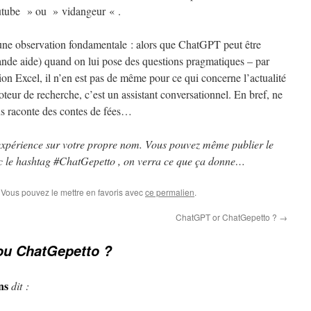
outube » ou » vidangeur « .
 une observation fondamentale : alors que ChatGPT peut être
ande aide) quand on lui pose des questions pragmatiques – par
tion Excel, il n’en est pas de même pour ce qui concerne l’actualité
teur de recherche, c’est un assistant conversationnel. En bref, ne
ous raconte des contes de fées…
e expérience sur votre propre nom. Vous pouvez même publier le
vec le hashtag #ChatGepetto , on verra ce que ça donne…
. Vous pouvez le mettre en favoris avec
ce permalien
.
ChatGPT or ChatGepetto ?
→
u ChatGepetto ?
ns
dit :