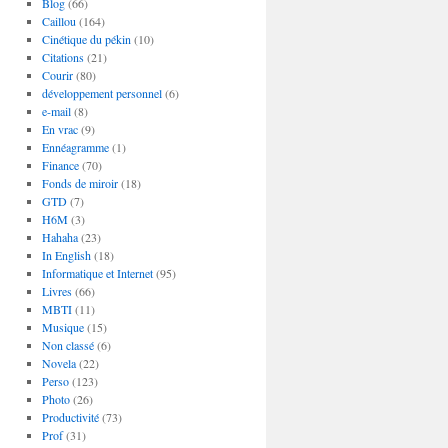
Blog
(66)
Caillou
(164)
Cinétique du pékin
(10)
Citations
(21)
Courir
(80)
développement personnel
(6)
e-mail
(8)
En vrac
(9)
Ennéagramme
(1)
Finance
(70)
Fonds de miroir
(18)
GTD
(7)
H6M
(3)
Hahaha
(23)
In English
(18)
Informatique et Internet
(95)
Livres
(66)
MBTI
(11)
Musique
(15)
Non classé
(6)
Novela
(22)
Perso
(123)
Photo
(26)
Productivité
(73)
Prof
(31)