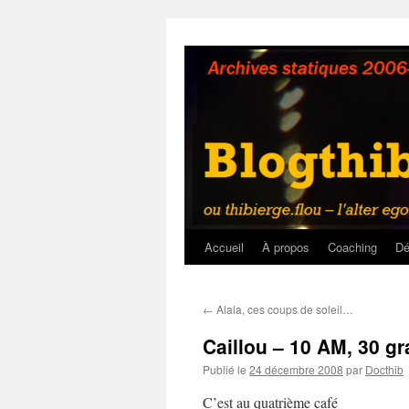
Aller
au
contenu
Accueil
À propos
Coaching
Dé
←
Alala, ces coups de soleil…
Caillou – 10 AM, 30 g
Publié le
24 décembre 2008
par
Docthib
C’est au quatrième café