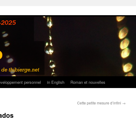
veloppement personnel
in English
Roman et nouvelles
Cette petite mesure d’infini
→
rados