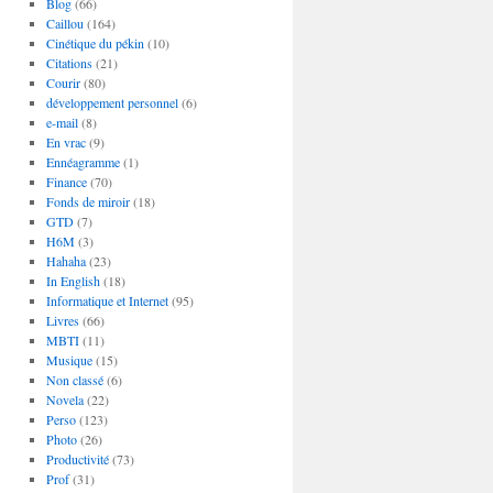
Blog
(66)
Caillou
(164)
Cinétique du pékin
(10)
Citations
(21)
Courir
(80)
développement personnel
(6)
e-mail
(8)
En vrac
(9)
Ennéagramme
(1)
Finance
(70)
Fonds de miroir
(18)
GTD
(7)
H6M
(3)
Hahaha
(23)
In English
(18)
Informatique et Internet
(95)
Livres
(66)
MBTI
(11)
Musique
(15)
Non classé
(6)
Novela
(22)
Perso
(123)
Photo
(26)
Productivité
(73)
Prof
(31)