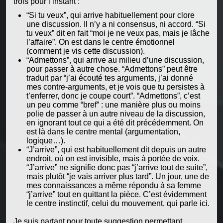
trois pour l’instant :
“Si tu veux”, qui arrive habituellement pour clore
une discussion. Il n’y a ni consensus, ni accord. “Si
tu veux” dit en fait “moi je ne veux pas, mais je lâche
l’affaire”. On est dans le centre émotionnel
(comment je vis cette discussion).
“Admettons”, qui arrive au milieu d’une discussion,
pour passer à autre chose. “Admettons” peut être
traduit par “j’ai écouté tes arguments, j’ai donné
mes contre-arguments, et je vois que tu persistes à
t’enferrer, donc je coupe court”. “Admettons”, c’est
un peu comme “bref” : une manière plus ou moins
polie de passer à un autre niveau de la discussion,
en ignorant tout ce qui a été dit précédemment. On
est là dans le centre mental (argumentation,
logique…).
“J’arrive”, qui est habituellement dit depuis un autre
endroit, où on est invisible, mais à portée de voix.
“J’arrive” ne signifie donc pas “j’arrive tout de suite”,
mais plutôt “je vais arriver plus tard”. Un jour, une de
mes connaissances a même répondu à sa femme
“j’arrive” tout en quittant la pièce. C’est évidemment
le centre instinctif, celui du mouvement, qui parle ici.
Je suis partant pour toute suggestion permettant