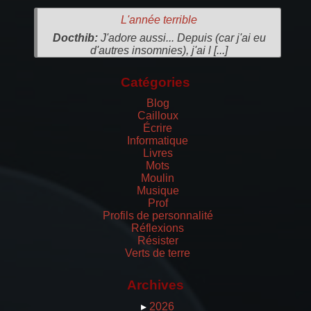
L'année terrible
Docthib:
J'adore aussi... Depuis (car j'ai eu
d'autres insomnies), j'ai l [...]
Catégories
Blog
Cailloux
Écrire
Informatique
Livres
Mots
Moulin
Musique
Prof
Profils de personnalité
Réflexions
Résister
Verts de terre
Archives
▸
2026