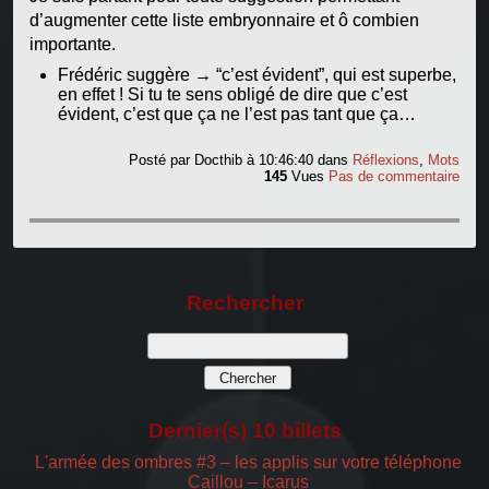
d’augmenter cette liste embryonnaire et ô combien
importante.
Frédéric suggère → “c’est évident”, qui est superbe,
en effet ! Si tu te sens obligé de dire que c’est
évident, c’est que ça ne l’est pas tant que ça…
Posté par
Docthib
à 10:46:40
dans
Réflexions
,
Mots
145
Vues
Pas de commentaire
Rechercher
Dernier(s) 10 billets
L'armée des ombres #3 – les applis sur votre téléphone
Caillou – Icarus