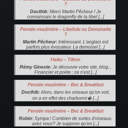
?
Docthib:
Merci Martin Pêcheur ! Je
connaissais le dragonfly de la libel [...]
Pensée moulinière – Libellule ou Demoiselle
?
Martin Pêcheur:
Intéressant. L'anglais est
parfois plus évocateur. La demoisel [...]
Haïku – Tithon
Rémy Gineste:
Je découvre votre site, blog...
Financier et poète : ce n'est [...]
Pensée moulinière – Bec & Breakfast
Docthib:
Alors, dans les oiseaux qu'on voit,
on a en effet des charbonni� [...]
Pensée moulinière – Bec & Breakfast
Robin:
Sympa ! Combien de sortes d'oiseaux,
avez vous? Je suppose qu'en [...]