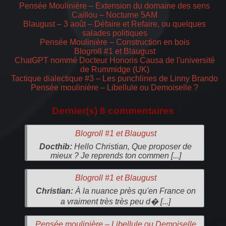
Pensée Moulinière – Extension du domaine des sens
Caillou – Nocturne 5AM
Blaugust – 3 août – Défaire et Refaire, ou quelques
salades politiques
Pensée Moulinière – Construction en bois
Blogroll #1 et Blaugust
ChatGPT nommé Docteur Honoris Causa de l'université
de Rummidge (UK)
Tactique dialectique #3 – Les punchlines de Linny Brando
Pensée moulinière – Libellule ou Demoiselle ?
Dernier(s) 8 commentaires
Blogroll #1 et Blaugust
Docthib:
Hello Christian, Que proposer de
mieux ? Je reprends ton commen [...]
Blogroll #1 et Blaugust
Christian:
À la nuance près qu'en France on
a vraiment très très peu d� [...]
Pensée moulinière – Libellule ou Demoiselle