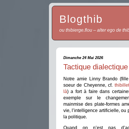
Blogthib
ou thibierge.flou – alter ego de thi
Dimanche 24 Mai 2026
Tactique dialectiqu
Notre amie Linny Brando (fille
soeur de Cheyenne, cf.
thibille
là
) a fort à faire dans certain
exemple sur le changement
mainmise des plate-formes amé
vie, l’intelligence artificielle, 
la politique.
Quand on n’est pas d’a