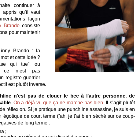
haite continuer à
 appris qu’il vaut
umentations façon
y Brando
consiste
ons pour maintenir
Linny Brando : la
mot et cette idée ?
se qui tue”, ou
s ce n’est pas
un registre guerrier
ctif est plutôt inverse.
chline n’est pas de clouer le bec à l’autre personne, de
cable
.
On a déjà vu que ça ne marche pas bien
. Il s’agit plutôt
e réflexion. Si je pratique une punchline assassine, je suis en
n égotique de court terme (”ah, je t’ai bien séché sur ce coup-
gatives de long terme :
a ;
 prendre au piège d’un soi-disant dialogue ;