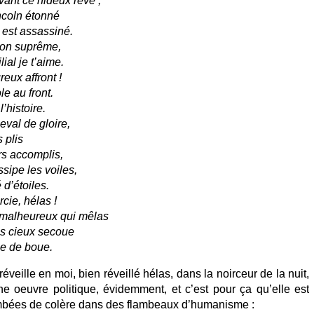
ant ce hideux rêve ;
ncoln étonné
l est assassiné.
tion suprême,
ial je t’aime.
eux affront !
e au front.
’histoire.
val de gloire,
 plis
rs accomplis,
ssipe les voiles,
d’étoiles.
rcie, hélas !
 malheureux qui mêlas
des cieux secoue
he de boue.
éveille en moi, bien réveillé hélas, dans la noirceur de la nuit,
 oeuvre politique, évidemment, et c’est pour ça qu’elle est
flambées de colère dans des flambeaux d’humanisme :