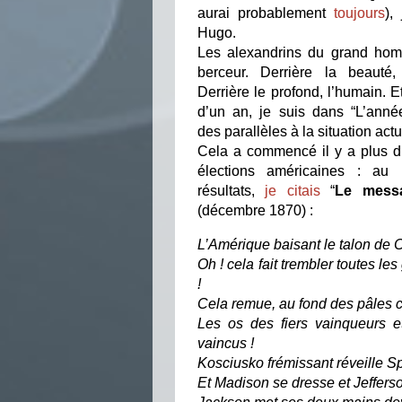
aurai probablement
toujours
),
Hugo.
Les alexandrins du grand hom
berceur. Derrière la beauté,
Derrière le profond, l’humain. E
d’un an, je suis dans “L’année
des parallèles à la situation ac
Cela a commencé il y a plus d’
élections américaines : au
résultats,
je citais
“
Le mess
(décembre 1870) :
L’Amérique baisant le talon de 
Oh ! cela fait trembler toutes l
!
Cela remue, au fond des pâles 
Les os des fiers vainqueurs e
vaincus !
Kosciusko frémissant réveille Sp
Et Madison se dresse et Jefferso