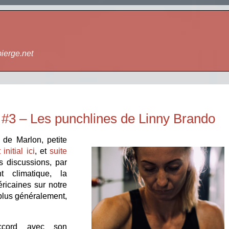
bierge.net
e #3 – Les punchlines de Linny Brando
 de Marlon, petite
t initial ici
, et
suite
es discussions, par
 climatique, la
ricaines sur notre
ou plus généralement,
ccord avec son