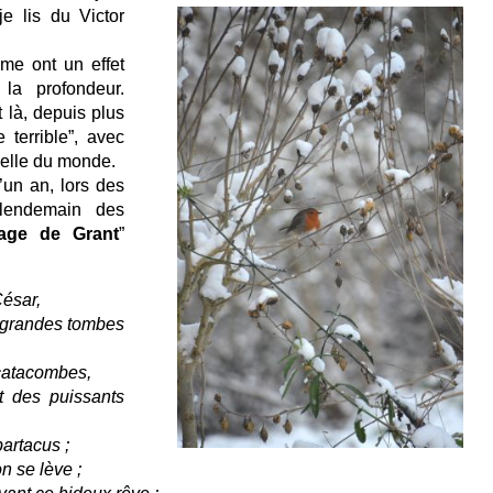
 je lis du Victor
me ont un effet
 la profondeur.
t là, depuis plus
 terrible”, avec
tuelle du monde.
un an, lors des
 lendemain des
age de Grant
”
César,
es grandes tombes
catacombes,
t des puissants
artacus ;
n se lève ;