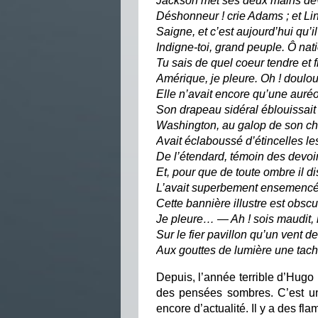
Jackson met ses deux mains dev
Déshonneur ! crie Adams ; et Li
Saigne, et c’est aujourd’hui qu’i
Indigne-toi, grand peuple. Ô na
Tu sais de quel coeur tendre et fil
Amérique, je pleure. Oh ! doulour
Elle n’avait encore qu’une auréol
Son drapeau sidéral éblouissait l
Washington, au galop de son che
Avait éclaboussé d’étincelles les
De l’étendard, témoin des devoi
Et, pour que de toute ombre il di
L’avait superbement ensemencé 
Cette bannière illustre est obscu
Je pleure… — Ah ! sois maudit,
Sur le fier pavillon qu’un vent 
Aux gouttes de lumière une tac
Depuis, l’année terrible d’Hugo r
des pensées sombres. C’est une
encore d’actualité. Il y a des 