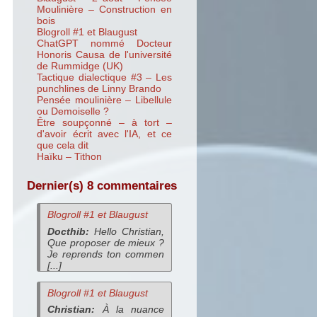
Moulinière – Construction en
bois
Blogroll #1 et Blaugust
ChatGPT nommé Docteur
Honoris Causa de l'université
de Rummidge (UK)
Tactique dialectique #3 – Les
punchlines de Linny Brando
Pensée moulinière – Libellule
ou Demoiselle ?
Être soupçonné – à tort –
d'avoir écrit avec l'IA, et ce
que cela dit
Haïku – Tithon
Dernier(s) 8 commentaires
Blogroll #1 et Blaugust
Docthib:
Hello Christian,
Que proposer de mieux ?
Je reprends ton commen
[...]
Blogroll #1 et Blaugust
Christian:
À la nuance