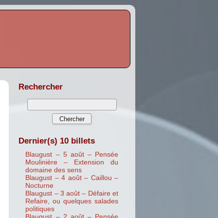
Rechercher
Dernier(s) 10 billets
Blaugust – 5 août – Pensée
Moulinière – Extension du
domaine des sens
Blaugust – 4 août – Caillou –
Nocturne
Blaugust – 3 août – Défaire et
Refaire, ou quelques salades
politiques
Blaugust – 2 août – Pensée