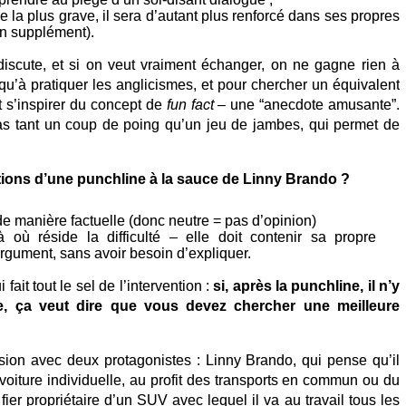
e la plus grave, il sera d’autant plus renforcé dans ses propres
en supplément).
iscute, et si on veut vraiment échanger, on ne gagne rien à
qu’à pratiquer les anglicismes, et pour chercher un équivalent
it s’inspirer du concept de
fun fact
– une “anecdote amusante”.
pas tant un coup de poing qu’un jeu de jambes, qui permet de
tions d’une punchline à la sauce de Linny Brando ?
 de manière factuelle (donc neutre = pas d’opinion)
à où réside la difficulté – elle doit contenir sa propre
rgument, sans avoir besoin d’expliquer.
 fait tout le sel de l’intervention :
si, après la punchline, il n’y
, ça veut dire que vous devez chercher une meilleure
ion avec deux protagonistes : Linny Brando, qui pense qu’il
 la voiture individuelle, au profit des transports en commun ou du
ier propriétaire d’un SUV avec lequel il va au travail tous les