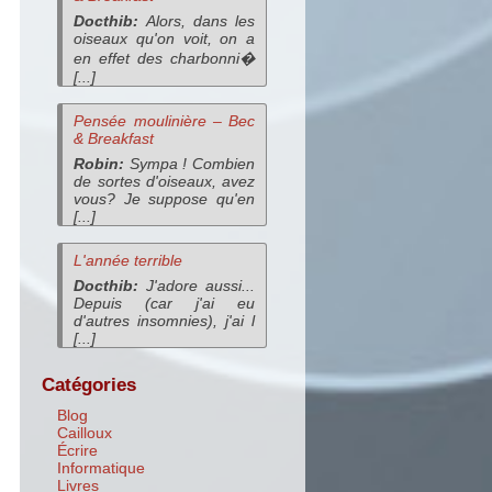
Docthib:
Alors, dans les
oiseaux qu'on voit, on a
en effet des charbonni�
[...]
Pensée moulinière – Bec
& Breakfast
Robin:
Sympa ! Combien
de sortes d'oiseaux, avez
vous? Je suppose qu'en
[...]
L'année terrible
Docthib:
J'adore aussi...
Depuis (car j'ai eu
d'autres insomnies), j'ai l
[...]
Catégories
Blog
Cailloux
Écrire
Informatique
Livres