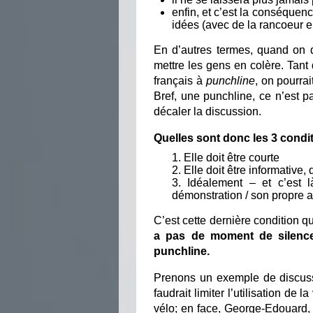
enfin, et c’est la conséquenc
idées (avec de la rancoeur 
En d’autres termes, quand on d
mettre les gens en colère. Tant 
français à
punchline
, on pourra
Bref, une punchline, ce n’est 
décaler la discussion.
Quelles sont donc les 3 condi
Elle doit être courte
Elle doit être informative,
Idéalement – et c’est l
démonstration / son propre a
C’est cette dernière condition qui
a pas de moment de silence
punchline.
Prenons un exemple de discuss
faudrait limiter l’utilisation de
vélo; en face, George-Edouard, f