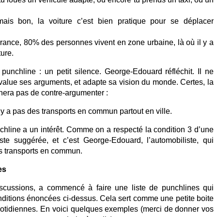
mais bon, la voiture c’est bien pratique pour se déplacer
ance, 80% des personnes vivent en zone urbaine, là où il y a
ture.
unchline : un petit silence. George-Edouard réfléchit. Il ne
éévalue ses arguments, et adapte sa vision du monde. Certes, la
hera pas de contre-argumenter :
 n’y a pas des transports en commun partout en ville.
hline a un intérêt. Comme on a respecté la condition 3 d’une
ste suggérée, et c’est George-Edouard, l’automobiliste, qui
s transports en commun.
es
iscussions, a commencé à faire une liste de punchlines qui
onditions énoncées ci-dessus. Cela sert comme une petite boite
uotidiennes. En voici quelques exemples (merci de donner vos