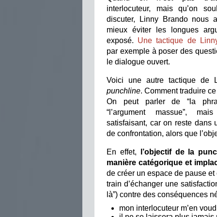
interlocuteur, mais qu’on sou
discuter, Linny Brando nous a
mieux éviter les longues arg
exposé.
Une tactique de Linn
par exemple à poser des questi
le dialogue ouvert.
Voici une autre tactique de 
punchline
. Comment traduire ce 
On peut parler de “la phra
“l’argument massue”, mai
satisfaisant, car on reste dans 
de confrontation, alors que l’obje
En effet,
l’objectif de la pun
manière catégorique et impla
de créer un espace de pause et d
train d’échanger une satisfactio
là”) contre des conséquences né
mon interlocuteur m’en voudr
il ne se laissera plus jamais