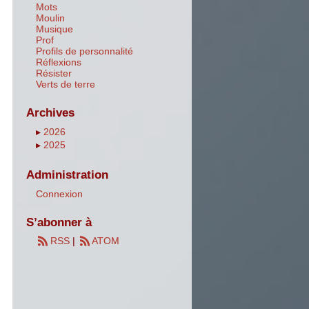
Mots
Moulin
Musique
Prof
Profils de personnalité
Réflexions
Résister
Verts de terre
Archives
▸
2026
▸
2025
Administration
Connexion
S’abonner à
RSS
|
ATOM