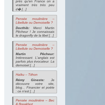
près qu'en France on a
vraiment très très peu
d� [...]
Pensée moulinière –
Libellule ou Demoiselle ?
Docthib:
Merci Martin
Pêcheur ! Je connaissais
le dragonfly de la libel [...]
Pensée moulinière –
Libellule ou Demoiselle ?
Martin Pêcheur:
Intéressant. L'anglais est
parfois plus évocateur. La
demoisel [...]
Haïku – Tithon
Rémy Gineste:
Je
découvre votre site,
blog... Financier et poète
: ce n'est [...]
Pensée moulinière – Bec
& Breakfast