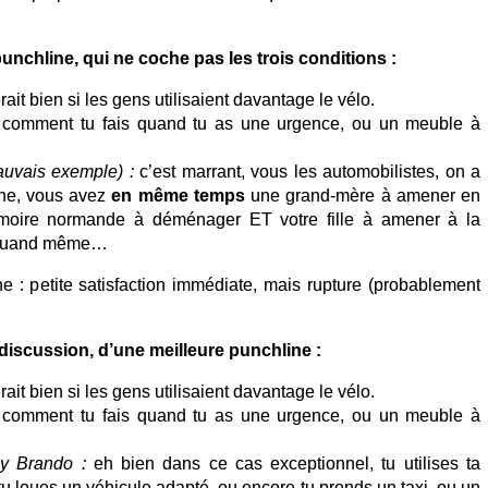
nchline, qui ne coche pas les trois conditions :
ait bien si les gens utilisaient davantage le vélo.
t comment tu fais quand tu as une urgence, ou un meuble à
auvais exemple) :
c’est marrant, vous les automobilistes, on a
ine, vous avez
en même temps
une grand-mère à amener en
rmoire normande à déménager ET votre fille à amener à la
u, quand même…
 : petite satisfaction immédiate, mais rupture (probablement
iscussion, d’une meilleure punchline :
ait bien si les gens utilisaient davantage le vélo.
 comment tu fais quand tu as une urgence, ou un meuble à
ny Brando :
eh bien dans ce cas exceptionnel, tu utilises ta
 tu loues un véhicule adapté, ou encore tu prends un taxi, ou un