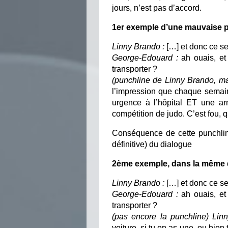
jours, n’est pas d’accord.
1er exemple d’une mauvaise pu
Linny Brando :
[…] et donc ce ser
George-Edouard :
ah ouais, e
transporter ?
(punchline de Linny Brando, m
l’impression que chaque sema
urgence à l’hôpital ET une a
compétition de judo. C’est fo
Conséquence de cette punchline
définitive) du dialogue
2ème exemple, dans la même d
Linny Brando :
[…] et donc ce ser
George-Edouard :
ah ouais, et
transporter ?
(pas encore la punchline) Lin
voiture, si tu en as une, ou bien