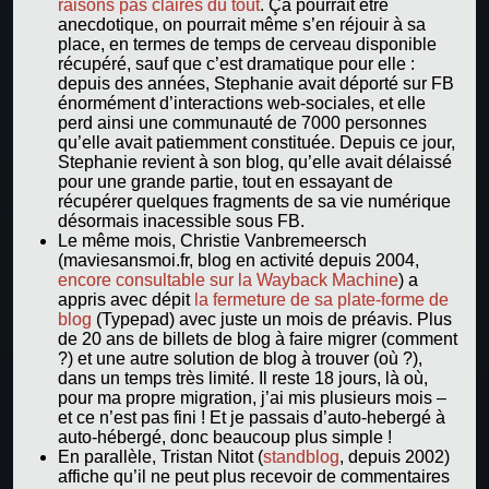
raisons pas claires du tout
. Ça pourrait être
anecdotique, on pourrait même s’en réjouir à sa
place, en termes de temps de cerveau disponible
récupéré, sauf que c’est dramatique pour elle :
depuis des années, Stephanie avait déporté sur FB
énormément d’interactions web-sociales, et elle
perd ainsi une communauté de 7000 personnes
qu’elle avait patiemment constituée. Depuis ce jour,
Stephanie revient à son blog, qu’elle avait délaissé
pour une grande partie, tout en essayant de
récupérer quelques fragments de sa vie numérique
désormais inacessible sous FB.
Le même mois, Christie Vanbremeersch
(maviesansmoi.fr, blog en activité depuis 2004,
encore consultable sur la Wayback Machine
) a
appris avec dépit
la fermeture de sa plate-forme de
blog
(Typepad) avec juste un mois de préavis. Plus
de 20 ans de billets de blog à faire migrer (comment
?) et une autre solution de blog à trouver (où ?),
dans un temps très limité. Il reste 18 jours, là où,
pour ma propre migration, j’ai mis plusieurs mois –
et ce n’est pas fini ! Et je passais d’auto-hebergé à
auto-hébergé, donc beaucoup plus simple !
En parallèle, Tristan Nitot (
standblog
, depuis 2002)
affiche qu’il ne peut plus recevoir de commentaires