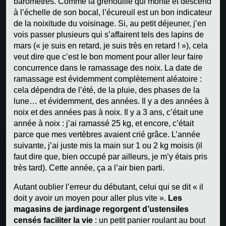
baromètres. Comme la grenouille qui monte et descend
à l’échelle de son bocal, l’écureuil est un bon indicateur
de la noixitude du voisinage. Si, au petit déjeuner, j’en
vois passer plusieurs qui s’affairent tels des lapins de
mars (« je suis en retard, je suis très en retard ! »), cela
veut dire que c’est le bon moment pour aller leur faire
concurrence dans le ramassage des noix. La date de
ramassage est évidemment complètement aléatoire :
cela dépendra de l’été, de la pluie, des phases de la
lune… et évidemment, des années. Il y a des années à
noix et des années pas à noix. Il y a 3 ans, c’était une
année à noix : j’ai ramassé 25 kg, et encore, c’était
parce que mes vertèbres avaient crié grâce. L’année
suivante, j’ai juste mis la main sur 1 ou 2 kg moisis (il
faut dire que, bien occupé par ailleurs, je m’y étais pris
très tard). Cette année, ça a l’air bien parti.
Autant oublier l’erreur du débutant, celui qui se dit « il
doit y avoir un moyen pour aller plus vite ».
Les
magasins de jardinage regorgent d’ustensiles
censés faciliter la vie
: un petit panier roulant au bout