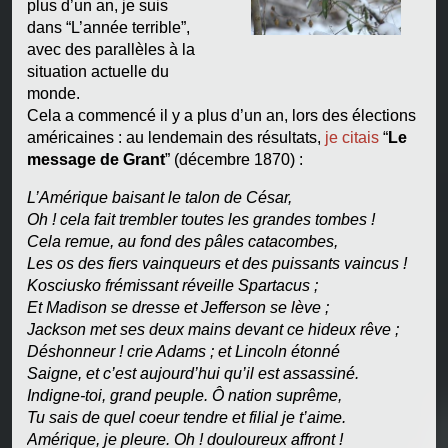
plus d’un an, je suis
dans “L’année terrible”,
avec des parallèles à la
situation actuelle du
monde.
Cela a commencé il y a plus d’un an, lors des élections
américaines : au lendemain des résultats,
je citais
“
Le
message de Grant
” (décembre 1870) :
L’Amérique baisant le talon de César,
Oh ! cela fait trembler toutes les grandes tombes !
Cela remue, au fond des pâles catacombes,
Les os des fiers vainqueurs et des puissants vaincus !
Kosciusko frémissant réveille Spartacus ;
Et Madison se dresse et Jefferson se lève ;
Jackson met ses deux mains devant ce hideux rêve ;
Déshonneur ! crie Adams ; et Lincoln étonné
Saigne, et c’est aujourd’hui qu’il est assassiné.
Indigne-toi, grand peuple. Ô nation suprême,
Tu sais de quel coeur tendre et filial je t’aime.
Amérique, je pleure. Oh ! douloureux affront !