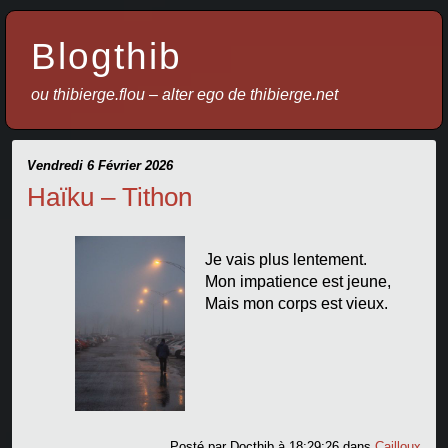
Blogthib
ou thibierge.flou – alter ego de thibierge.net
Vendredi 6 Février 2026
Haïku – Tithon
Je vais plus lentement.
Mon impatience est jeune,
Mais mon corps est vieux.
Posté par
Docthib
à 18:29:26
dans
Cailloux