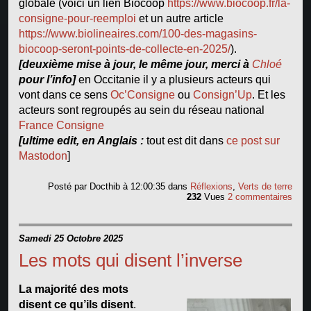
globale (voici un lien Biocoop
https://www.biocoop.fr/la-
consigne-pour-reemploi
et un autre article
https://www.biolineaires.com/100-des-magasins-
biocoop-seront-points-de-collecte-en-2025/
).
[deuxième mise à jour, le même jour, merci à
Chloé
pour l’info]
en Occitanie il y a plusieurs acteurs qui
vont dans ce sens
Oc’Consigne
ou
Consign’Up
. Et les
acteurs sont regroupés au sein du réseau national
France Consigne
[ultime edit, en Anglais :
tout est dit dans
ce post sur
Mastodon
]
Posté par
Docthib
à 12:00:35
dans
Réflexions
,
Verts de terre
232
Vues
2 commentaires
Samedi 25 Octobre 2025
Les mots qui disent l’inverse
La majorité des mots
disent ce qu’ils disent
.