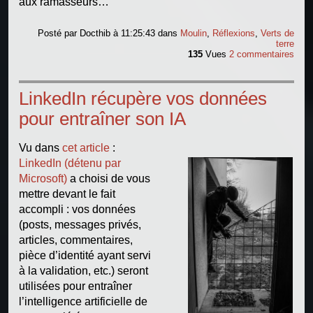
aux ramasseurs…
Posté par
Docthib
à 11:25:43
dans
Moulin
,
Réflexions
,
Verts de
terre
135
Vues
2 commentaires
LinkedIn récupère vos données
pour entraîner son IA
Vu dans
cet article
:
LinkedIn (détenu par
Microsoft)
a choisi de vous
mettre devant le fait
accompli : vos données
(posts, messages privés,
articles, commentaires,
pièce d’identité ayant servi
à la validation, etc.) seront
utilisées pour entraîner
l’intelligence artificielle de