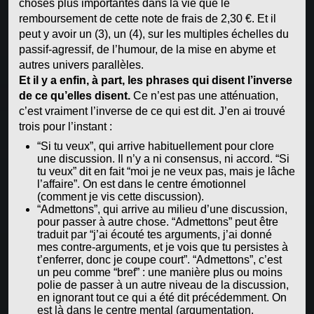
choses plus importantes dans la vie que le
remboursement de cette note de frais de 2,30 €. Et il
peut y avoir un (3), un (4), sur les multiples échelles du
passif-agressif, de l’humour, de la mise en abyme et
autres univers parallèles.
Et il y a enfin, à part, les phrases qui disent l’inverse
de ce qu’elles disent.
Ce n’est pas une atténuation,
c’est vraiment l’inverse de ce qui est dit. J’en ai trouvé
trois pour l’instant :
“Si tu veux”, qui arrive habituellement pour clore
une discussion. Il n’y a ni consensus, ni accord. “Si
tu veux” dit en fait “moi je ne veux pas, mais je lâche
l’affaire”. On est dans le centre émotionnel
(comment je vis cette discussion).
“Admettons”, qui arrive au milieu d’une discussion,
pour passer à autre chose. “Admettons” peut être
traduit par “j’ai écouté tes arguments, j’ai donné
mes contre-arguments, et je vois que tu persistes à
t’enferrer, donc je coupe court”. “Admettons”, c’est
un peu comme “bref” : une manière plus ou moins
polie de passer à un autre niveau de la discussion,
en ignorant tout ce qui a été dit précédemment. On
est là dans le centre mental (argumentation,