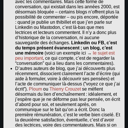
avec les commentaires. Mais cette forme de
conversation, qui existait dans les années 2000, est
désormais bloquée – certains blogs n’offrent plus la
possibilité de commenter – ou pis encore, déportée
: quand je publie un thibillet et que j’en parle sur
Linkedin ou Mastodon, c’est là-bas que mes
lectrices et lecteurs commentent. Il n’y a donc plus
d’historique de la conversation, ni aucune
sauvegarde des échanges.
Linkedin ou FB, c’est
du temps présent évanescent ; un blog, c’est
une mémoire
(voici un exemple ici →
le sujet est
peu important
, ce qui compte, c’est de regarder la
“conversation” qui a lieu dans les commentaires).
D’autres auteurs de blog, que j’ai découverts plus
récemment, dissocient clairement l’acte d’écrire (qui
aide à formuler, voire à découvrir ses pensées) et
l’acte de communiquer là-dessus (”voyez ce que j’ai
écrit”).
Ploum
ou
Thierry Crouzet
se méfient
désormais du lien d’enchaînement : idéalement, et
j’espère que je ne déforme pas leur pensée, on écrit
d’abord pour soi, et seulement après, on
communique sur le fait qu’on a écrit. Donc la
première rémunération, c’est le verbe bien ciselé. Et
la deuxième satisfaction, éventuelle, c’est d’avoir
des lectrices, voire des commentateurs. Mais si on