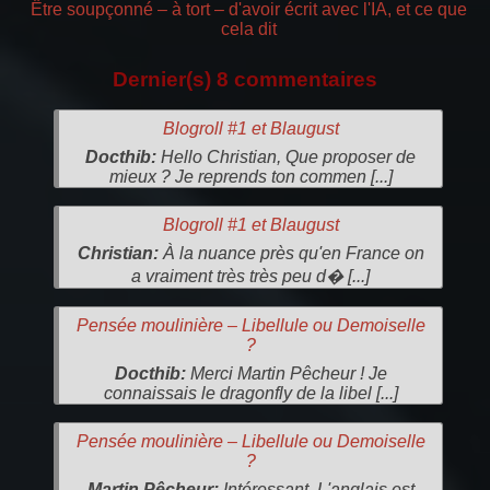
Être soupçonné – à tort – d'avoir écrit avec l'IA, et ce que
cela dit
Dernier(s) 8 commentaires
Blogroll #1 et Blaugust
Docthib:
Hello Christian, Que proposer de
mieux ? Je reprends ton commen [...]
Blogroll #1 et Blaugust
Christian:
À la nuance près qu'en France on
a vraiment très très peu d� [...]
Pensée moulinière – Libellule ou Demoiselle
?
Docthib:
Merci Martin Pêcheur ! Je
connaissais le dragonfly de la libel [...]
Pensée moulinière – Libellule ou Demoiselle
?
Martin Pêcheur:
Intéressant. L'anglais est