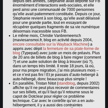
depuis des années, Stephanie avait déporté sur FB
énormément d’interactions web-sociales, et elle
perd ainsi une communauté de 7000 personnes
qu’elle avait patiemment constituée. Depuis ce jour,
Stephanie revient à son blog, qu’elle avait délaissé
pour une grande partie, tout en essayant de
récupérer quelques fragments de sa vie numérique
désormais inacessible sous FB.
Le même mois, Christie Vanbremeersch
(maviesansmoi.fr, blog en activité depuis 2004,
encore consultable sur la Wayback Machine
) a
appris avec dépit
la fermeture de sa plate-forme de
blog
(Typepad) avec juste un mois de préavis. Plus
de 20 ans de billets de blog à faire migrer (comment
?) et une autre solution de blog à trouver (où ?),
dans un temps très limité. Il reste 18 jours, là où,
pour ma propre migration, j’ai mis plusieurs mois –
et ce n’est pas fini ! Et je passais d’auto-hebergé à
auto-hébergé, donc beaucoup plus simple !
En parallèle, Tristan Nitot (
standblog
, depuis 2002)
affiche qu’il ne peut plus recevoir de commentaires
sur ses billets, et qu’il faut qu’il retourne sous le
capot de Dotclear pour régler ce problème
technique. Car avec le contrôle qu’on a en auto-
hébergement, il y a aussi des contraintes