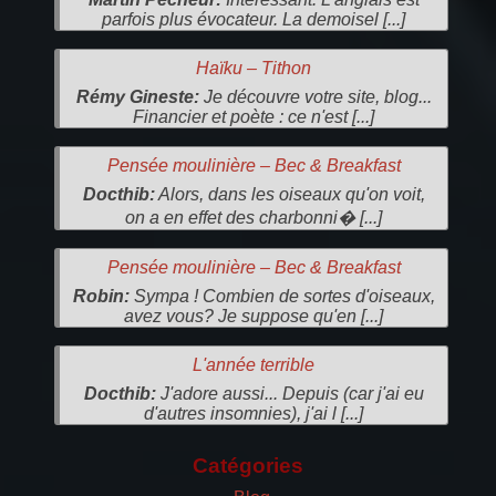
parfois plus évocateur. La demoisel [...]
Haïku – Tithon
Rémy Gineste:
Je découvre votre site, blog...
Financier et poète : ce n'est [...]
Pensée moulinière – Bec & Breakfast
Docthib:
Alors, dans les oiseaux qu'on voit,
on a en effet des charbonni� [...]
Pensée moulinière – Bec & Breakfast
Robin:
Sympa ! Combien de sortes d'oiseaux,
avez vous? Je suppose qu'en [...]
L'année terrible
Docthib:
J'adore aussi... Depuis (car j'ai eu
d'autres insomnies), j'ai l [...]
Catégories