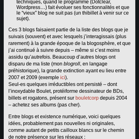
techniques, quand le programme (Dotclear,
Wordpress…) fait évoluer ses fonctionnalités et que
le “vieux” blog ne suit pas (un thibillet à venir sur ce
sujet).
Ces 3 blogs faisaient partie de la liste des blogs que je
suivais (souvent) et avec lesquels j’interagissais (plus
rarement) à la grande époque de la blogosphère, et que
j’ai continué à suivre depuis – même si c’est moins
assidu qu’autrefois. Beaucoup d’autres blogs ont
disparu de ma liste (mon
blogroll
, en langage
préhistorique), la grande extinction ayant eu lieu entre
2007 et 2009 (exemple
ici
).
Seul-es quelques irréductibles ont persisté – dont
l’inoxydable Boulet, protéiforme dessinateur de BDs,
billets et rogatons, présent sur
bouletcorp
depuis 2004
– achetez ses albums (pas cher).
Entre blogs et existence numérique, voici quelques
idées, probablement pas nouvelles ni originales,
comme autant de petits cailloux blancs sur le chemin
de notre présence sur les réseaux :