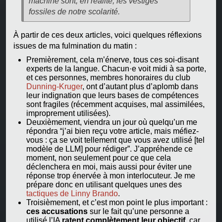
machine sont, en réalité, les vestiges
fossiles de notre scolarité.
À partir de ces deux articles, voici quelques réflexions
issues de ma fulmination du matin :
Premièrement, cela m’énerve, tous ces soi-disant
experts de la langue. Chacun·e voit midi à sa porte,
et ces personnes, membres honoraires du club
Dunning-Kruger
, ont d’autant plus d’aplomb dans
leur indignation que leurs bases de compétences
sont fragiles (récemment acquises, mal assimilées,
improprement utilisées).
Deuxièmement, viendra un jour où quelqu’un me
répondra “j’ai bien reçu votre article, mais méfiez-
vous : ça se voit tellement que vous avez utilisé [tel
modèle de LLM] pour rédiger”. J’appréhende ce
moment, non seulement pour ce que cela
déclenchera en moi, mais aussi pour éviter une
réponse trop énervée à mon interlocuteur. Je me
prépare donc en utilisant quelques unes des
tactiques de Linny Brando
.
Troisièmement, et c’est mon point le plus important :
ces accusations
sur le fait qu’une personne a
utilisé l’IA
ratent complètement leur objectif
, car