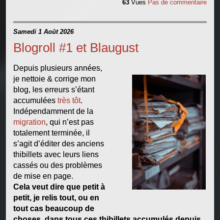
63
Vues
Pas de commentaire
Samedi 1 Août 2026
Blogroll #1 et Blaugust
Depuis plusieurs années,
je nettoie & corrige mon
blog, les erreurs s’étant
accumulées
très tôt
.
Indépendamment de la
migration
, qui n’est pas
totalement terminée, il
s’agit d’éditer des anciens
thibillets avec leurs liens
cassés ou des problèmes
de mise en page.
Cela veut dire que petit à
petit, je relis tout, ou en
tout cas beaucoup de
choses, dans tous ces thibillets accumulés depuis