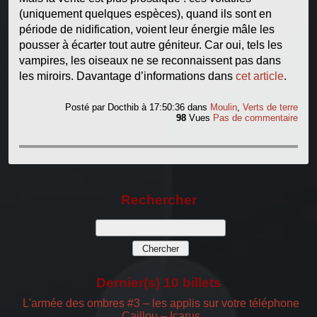
(uniquement quelques espèces), quand ils sont en
période de nidification, voient leur énergie mâle les
pousser à écarter tout autre géniteur. Car oui, tels les
vampires, les oiseaux ne se reconnaissent pas dans
les miroirs. Davantage d’informations dans
cet article
.
Posté par
Docthib
à 17:50:36
dans
Moulin
,
Verts de terre
98
Vues
Pas de commentaire
Rechercher
Dernier(s) 10 billets
L'armée des ombres #3 – les applis sur votre téléphone
Caillou – Icarus