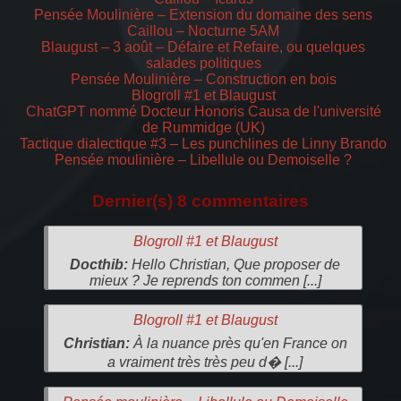
Pensée Moulinière – Extension du domaine des sens
Caillou – Nocturne 5AM
Blaugust – 3 août – Défaire et Refaire, ou quelques
salades politiques
Pensée Moulinière – Construction en bois
Blogroll #1 et Blaugust
ChatGPT nommé Docteur Honoris Causa de l'université
de Rummidge (UK)
Tactique dialectique #3 – Les punchlines de Linny Brando
Pensée moulinière – Libellule ou Demoiselle ?
Dernier(s) 8 commentaires
Blogroll #1 et Blaugust
Docthib:
Hello Christian, Que proposer de
mieux ? Je reprends ton commen [...]
Blogroll #1 et Blaugust
Christian:
À la nuance près qu'en France on
a vraiment très très peu d� [...]