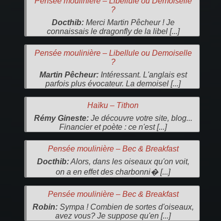
Pensée moulinière – Libellule ou Demoiselle
?
Docthib:
Merci Martin Pêcheur ! Je
connaissais le dragonfly de la libel [...]
Pensée moulinière – Libellule ou Demoiselle
?
Martin Pêcheur:
Intéressant. L'anglais est
parfois plus évocateur. La demoisel [...]
Haïku – Tithon
Rémy Gineste:
Je découvre votre site, blog...
Financier et poète : ce n'est [...]
Pensée moulinière – Bec & Breakfast
Docthib:
Alors, dans les oiseaux qu'on voit,
on a en effet des charbonni� [...]
Pensée moulinière – Bec & Breakfast
Robin:
Sympa ! Combien de sortes d'oiseaux,
avez vous? Je suppose qu'en [...]