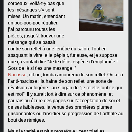
corbeaux, voilà-t-y pas que
les mésanges s’y sont
mises. Un matin, entendant
un poc-poc-poc régulier,
j’ai parcouru toutes les
pièces, jusqu’à trouver une
mésange qui se battait
contre son reflet à une fenêtre du salon. Tout en
attaquant la vitre, elle pépiait, furieuse, et je suppose
que ça voulait dire “Je te défie, espèce d’emplumée !
Sors de là si t’es une mésange !”
Narcisse
, dit-on, tomba amoureux de son reflet. On a ici
l’anti-narcisse : la haine de son reflet, une sorte de
révulsion autogène , au slogan de “je rejette tout ce qui
est moi”. Il y aurait fort à dire sur ce phénomène, et
j’aurais pu écrire des pages sur l’acceptation de soi et
de ses faiblesses, la venue des premières plumes
grisonnantes ou l’insidieuse progression de l’arthrite au
bout des rémiges.
Mais la vérité est plus prosaïque : ces volatiles