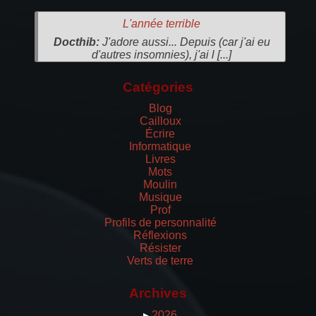
L'année terrible
Docthib:
J'adore aussi... Depuis (car j'ai eu
d'autres insomnies), j'ai l [...]
Catégories
Blog
Cailloux
Écrire
Informatique
Livres
Mots
Moulin
Musique
Prof
Profils de personnalité
Réflexions
Résister
Verts de terre
Archives
▸
2026