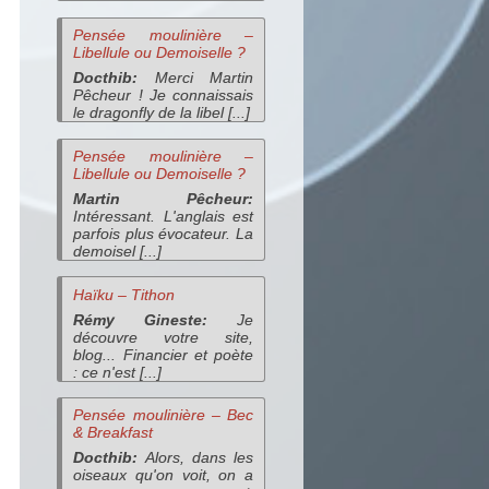
Pensée moulinière –
Libellule ou Demoiselle ?
Docthib:
Merci Martin
Pêcheur ! Je connaissais
le dragonfly de la libel [...]
Pensée moulinière –
Libellule ou Demoiselle ?
Martin Pêcheur:
Intéressant. L'anglais est
parfois plus évocateur. La
demoisel [...]
Haïku – Tithon
Rémy Gineste:
Je
découvre votre site,
blog... Financier et poète
: ce n'est [...]
Pensée moulinière – Bec
& Breakfast
Docthib:
Alors, dans les
oiseaux qu'on voit, on a