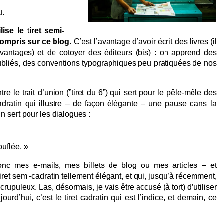
u.
ise le tiret semi-
compris sur ce blog.
C’est l’avantage d’avoir écrit des livres (il
avantages) et de cotoyer des éditeurs (bis) : on apprend des
ubliés, des conventions typographiques peu pratiquées de nos
tre le trait d’union (”tiret du 6”) qui sert pour le pêle-mêle des
adratin qui illustre – de façon élégante – une pause dans la
in sert pour les dialogues :
ouflée. »
onc mes e-mails, mes billets de blog ou mes articles – et
ret semi-cadratin tellement élégant, et qui, jusqu’à récemment,
crupuleux. Las, désormais, je vais être accusé (à tort) d’utiliser
ourd’hui, c’est le tiret cadratin qui est l’indice, et demain, ce