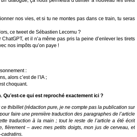
r un dialogue, ça nous permettra d’utiliser à nouveau les tirets
tionner nos vies, et si tu ne montes pas dans ce train, tu seras
 alors, ce tweet de Sébastien Lecornu ?
ar ChatGPT, et il n’a même pas pris la peine d’enlever les tirets
avec nos impôts qu’on paye !
aisonnement :
ns, alors c’est de l’IA ;
’est choquant.
. Qu’est-ce qui est reproché exactement ici ?
 ce thibillet (rédaction pure, je ne compte pas la publication sur
L pour faire une première traduction des paragraphes de l’article
te traduction à la main ; tout le reste de l’article a été écrit
re, fièrement – avec mes petits doigts, mon jus de cerveau, et
-cadratins.