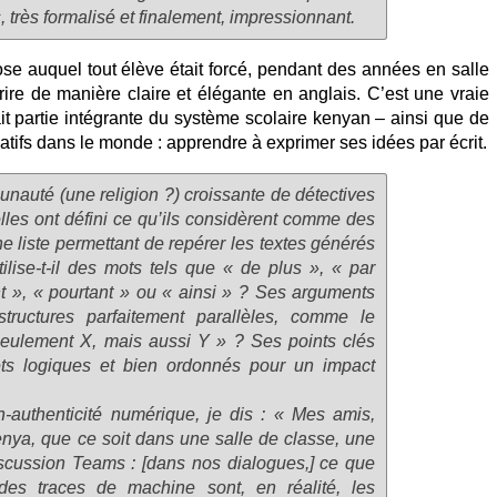
 très formalisé et finalement, impressionnant.
prose auquel tout élève était forcé, pendant des années en salle
ire de manière claire et élégante en anglais. C’est une vraie
it partie intégrante du système scolaire kenyan – ainsi que de
tifs dans le monde : apprendre à exprimer ses idées par écrit.
unauté (une religion ?) croissante de détectives
/elles ont défini ce qu’ils considèrent comme des
ne liste permettant de repérer les textes générés
ilise-t-il des mots tels que « de plus », « par
nt », « pourtant » ou « ainsi » ? Ses arguments
 structures parfaitement parallèles, comme le
seulement X, mais aussi Y » ? Ses points clés
lets logiques et bien ordonnés pour un impact
-authenticité numérique, je dis : « Mes amis,
enya, que ce soit dans une salle de classe, une
scussion Teams : [dans nos dialogues,] ce que
des traces de machine sont, en réalité, les