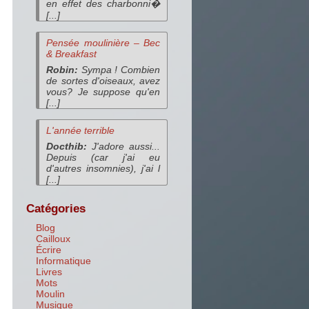
en effet des charbonni�
[...]
Pensée moulinière – Bec
& Breakfast
Robin:
Sympa ! Combien
de sortes d'oiseaux, avez
vous? Je suppose qu'en
[...]
L'année terrible
Docthib:
J'adore aussi...
Depuis (car j'ai eu
d'autres insomnies), j'ai l
[...]
Catégories
Blog
Cailloux
Écrire
Informatique
Livres
Mots
Moulin
Musique