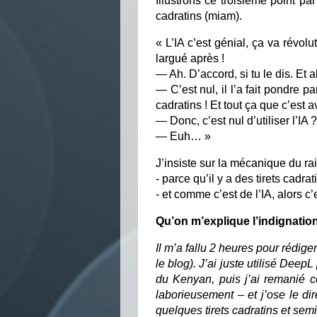
Illustrons ce troisième point pa
cadratins (miam).
« L’IA c’est génial, ça va révolu
largué après !
— Ah. D’accord, si tu le dis. Et
— C’est nul, il l’a fait pondre p
cadratins ! Et tout ça que c’est 
— Donc, c’est nul d’utiliser l’IA ?
— Euh… »
J’insiste sur la mécanique du r
- parce qu’il y a des tirets cadrati
- et comme c’est de l’IA, alors c
Qu’on m’explique l’indignation
Il m’a fallu 2 heures pour rédiger
le blog). J’ai juste utilisé Deep
du Kenyan, puis j’ai remanié cet
laborieusement – et j’ose le di
quelques tirets cadratins et semi