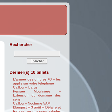
Rechercher
Dernier(s) 10 billets
L'armée des ombres #3 – les
applis sur votre téléphone
Caillou – Icarus
Pensée Moulinière –
Extension du domaine des
sens
Caillou – Nocturne 5AM
Blaugust – 3 août – Défaire et
Refaire, ou quelques salades