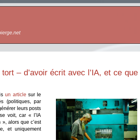
bierge.net
ort – d’avoir écrit avec l’IA, et ce que
lis
un article
sur le
s (politiques, par
 générer leurs posts
e voit, car « l’IA
n », alors que c’est
e, et uniquement