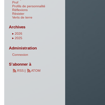
Prof
Profils de personnalité
Réflexions
Résister
Verts de terre
Archives
▸
2026
▸
2025
Administration
Connexion
S’abonner à
RSS
|
ATOM