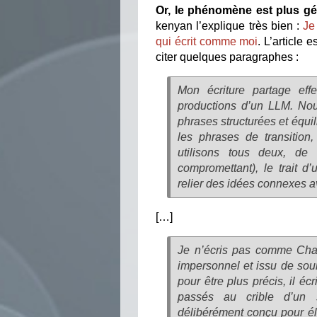
Or, le phénomène est plus g
kenyan l’explique très bien :
Je
qui écrit comme moi
. L’article
citer quelques paragraphes :
Mon écriture partage eff
productions d’un LLM. Nou
phrases structurées et équ
les phrases de transition
utilisons tous deux, de
compromettant), le trait d’
relier des idées connexes a
[…]
Je n’écris pas comme Chat
impersonnel et issu de sou
pour être plus précis, il é
passés au crible d’un sy
délibérément conçu pour él