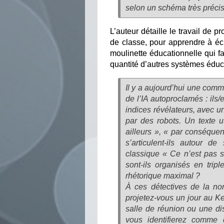
selon un schéma très précis,
L’auteur détaille le travail de 
de classe, pour apprendre à écr
moulinette éducationnelle qui fa
quantité d’autres systèmes éduca
Il y a aujourd’hui une comm
de l’IA autoproclamés : ils
indices révélateurs, avec u
par des robots. Un texte ut
ailleurs », « par conséque
s’articulent-ils autour de
classique « Ce n’est pas 
sont-ils organisés en trip
rhétorique maximal ?
À ces détectives de la non
projetez-vous un jour au K
salle de réunion ou une di
vous identifierez comme 