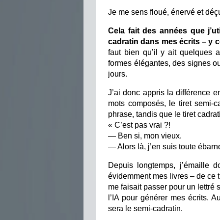
Je me sens floué, énervé et déç
Cela fait des années que j’util
cadratin dans mes écrits – y 
faut bien qu’il y ait quelques 
formes élégantes, des signes o
jours.
J’ai donc appris la différence en
mots composés, le tiret semi-c
phrase, tandis que le tiret cadrat
« C’est pas vrai ?!
— Ben si, mon vieux.
— Alors là, j’en suis toute ébarn
Depuis longtemps, j’émaille d
évidemment mes livres – de ce ti
me faisait passer pour un lettré s
l’IA pour générer mes écrits. Auj
sera le semi-cadratin.