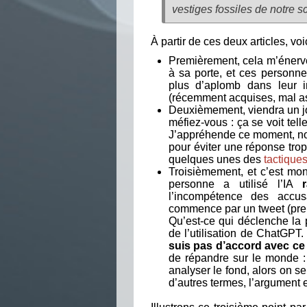
vestiges fossiles de notre sc
À partir de ces deux articles, vo
Premièrement, cela m’énerve
à sa porte, et ces personn
plus d’aplomb dans leur i
(récemment acquises, mal as
Deuxièmement, viendra un jou
méfiez-vous : ça se voit tel
J’appréhende ce moment, no
pour éviter une réponse tro
quelques unes des
tactique
Troisièmement, et c’est mon
personne a utilisé l’IA
l’incompétence des accusa
commence par un tweet (prem
Qu’est-ce qui déclenche la 
de l’utilisation de ChatGPT
suis pas d’accord avec ce 
de répandre sur le monde :
analyser le fond, alors on se
d’autres termes, l’argument e