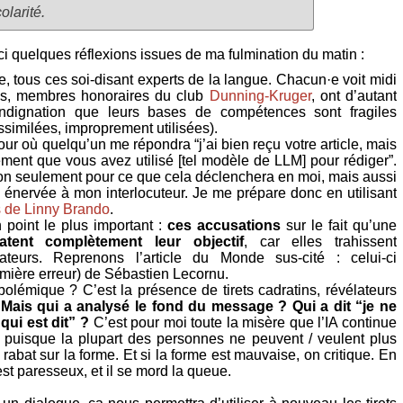
olarité.
ici quelques réflexions issues de ma fulmination du matin :
, tous ces soi-disant experts de la langue. Chacun·e voit midi
es, membres honoraires du club
Dunning-Kruger
, ont d’autant
ndignation que leurs bases de compétences sont fragiles
similées, improprement utilisées).
r où quelqu’un me répondra “j’ai bien reçu votre article, mais
lement que vous avez utilisé [tel modèle de LLM] pour rédiger”.
n seulement pour ce que cela déclenchera en moi, mais aussi
p énervée à mon interlocuteur. Je me prépare donc en utilisant
s de Linny Brando
.
 point le plus important :
ces accusations
sur le fait qu’une
ratent complètement leur objectif
, car elles trahissent
teurs. Reprenons l’article du Monde sus-cité : celui-ci
ière erreur) de Sébastien Lecornu.
polémique ? C’est la présence de tirets cadratins, révélateurs
.
Mais qui a analysé le fond du message ? Qui a dit “je ne
qui est dit” ?
C’est pour moi toute la misère que l’IA continue
 puisque la plupart des personnes ne peuvent / veulent plus
 rabat sur la forme. Et si la forme est mauvaise, on critique. En
st paresseux, et il se mord la queue.