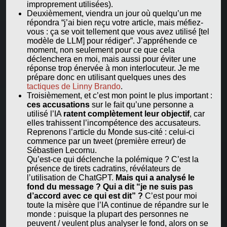
improprement utilisées).
Deuxièmement, viendra un jour où quelqu’un me
répondra “j’ai bien reçu votre article, mais méfiez-
vous : ça se voit tellement que vous avez utilisé [tel
modèle de LLM] pour rédiger”. J’appréhende ce
moment, non seulement pour ce que cela
déclenchera en moi, mais aussi pour éviter une
réponse trop énervée à mon interlocuteur. Je me
prépare donc en utilisant quelques unes des
tactiques de Linny Brando
.
Troisièmement, et c’est mon point le plus important :
ces accusations
sur le fait qu’une personne a
utilisé l’IA
ratent complètement leur objectif
, car
elles trahissent l’incompétence des accusateurs.
Reprenons l’article du Monde sus-cité : celui-ci
commence par un tweet (première erreur) de
Sébastien Lecornu.
Qu’est-ce qui déclenche la polémique ? C’est la
présence de tirets cadratins, révélateurs de
l’utilisation de ChatGPT.
Mais qui a analysé le
fond du message ? Qui a dit “je ne suis pas
d’accord avec ce qui est dit” ?
C’est pour moi
toute la misère que l’IA continue de répandre sur le
monde : puisque la plupart des personnes ne
peuvent / veulent plus analyser le fond, alors on se