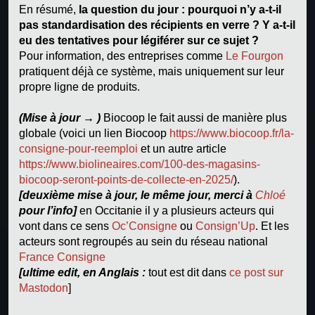
En résumé,
la question du jour : pourquoi n’y a-t-il
pas standardisation des récipients en verre ? Y a-t-il
eu des tentatives pour légiférer sur ce sujet ?
Pour information, des entreprises comme
Le Fourgon
pratiquent déjà ce système, mais uniquement sur leur
propre ligne de produits.
(Mise à jour → )
Biocoop le fait aussi de manière plus
globale (voici un lien Biocoop
https://www.biocoop.fr/la-
consigne-pour-reemploi
et un autre article
https://www.biolineaires.com/100-des-magasins-
biocoop-seront-points-de-collecte-en-2025/
).
[deuxième mise à jour, le même jour, merci à
Chloé
pour l’info]
en Occitanie il y a plusieurs acteurs qui
vont dans ce sens
Oc’Consigne
ou
Consign’Up
. Et les
acteurs sont regroupés au sein du réseau national
France Consigne
[ultime edit, en Anglais :
tout est dit dans
ce post sur
Mastodon
]