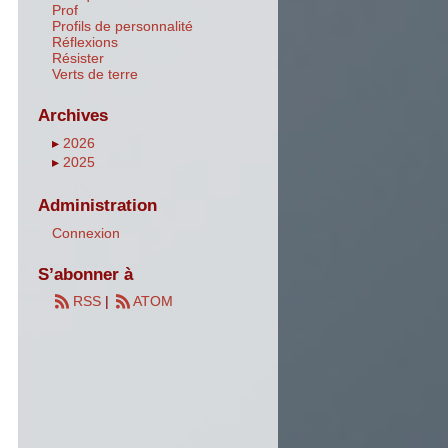
Prof
Profils de personnalité
Réflexions
Résister
Verts de terre
Archives
▸
2026
▸
2025
Administration
Connexion
S’abonner à
RSS
|
ATOM