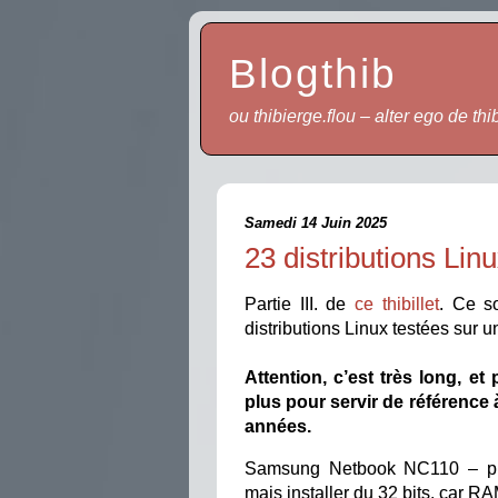
Blogthib
ou thibierge.flou – alter ego de thi
Samedi 14 Juin 2025
23 distributions Lin
Partie III. de
ce thibillet
. Ce s
distributions Linux testées sur 
Attention, c’est très long, et 
plus pour servir de référence
années.
Samsung Netbook NC110 – pro
mais installer du 32 bits, car RA