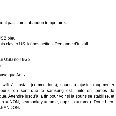
ement pas clair = abandon temporaire…
 USB bleu
ais clavier US. Icônes petites. Demande d’install.
sur USB noir 8Gb
N.
base que Antix.
 wifi à l’install (comme tous), souris à ajuster (augmenter
 souris, on sent que le samsung est limite en termes de
e. Attendre jusqu’à la fin pour voir si la souris se stabilise, et
falkon = NON, seamonkey = rame, qupzilla = rame). Donc bien,
e. ABANDON.