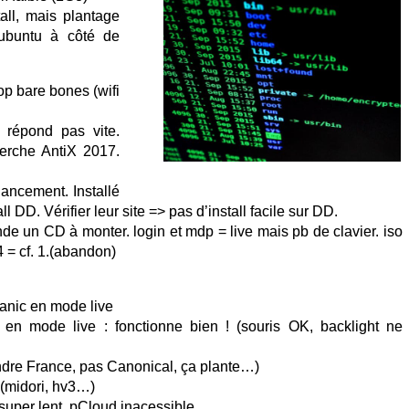
all, mais plantage
Lubuntu à côté de
op bare bones (wifi
e répond pas vite.
herche AntiX 2017.
lancement. Installé
 DD. Vérifier leur site => pas d’install facile sur DD.
de un CD à monter. login et mdp = live mais pb de clavier. iso
 = cf. 1.(abandon)
anic en mode live
en mode live : fonctionne bien ! (souris OK, backlight ne
ndre France, pas Canonical, ça plante…)
 (midori, hv3…)
uper lent, pCloud inacessible