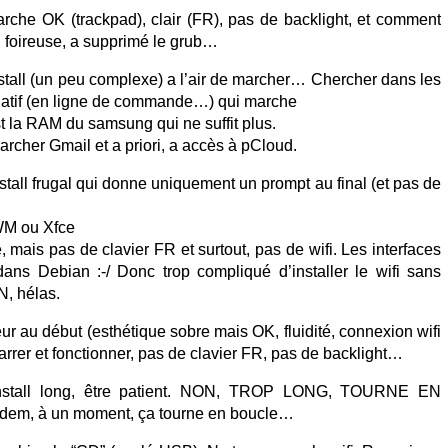
rche OK (trackpad), clair (FR), pas de backlight, et comment
ion foireuse, a supprimé le grub…
install (un peu complexe) a l’air de marcher… Chercher dans les
rnatif (en ligne de commande…) qui marche
’est la RAM du samsung qui ne suffit plus.
archer Gmail et a priori, a accès à pCloud.
stall frugal qui donne uniquement un prompt au final (et pas de
WM ou Xfce
ide, mais pas de clavier FR et surtout, pas de wifi. Les interfaces
 dans Debian :-/ Donc trop compliqué d’installer le wifi sans
 hélas.
ur au début (esthétique sobre mais OK, fluidité, connexion wifi
arrer et fonctionner, pas de clavier FR, pas de backlight…
> install long, être patient. NON, TROP LONG, TOURNE EN
dem, à un moment, ça tourne en boucle…