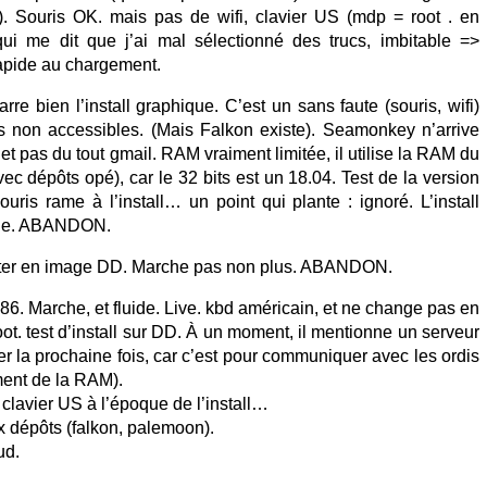
). Souris OK. mais pas de wifi, clavier US (mdp = root . en
 qui me dit que j’ai mal sélectionné des trucs, imbitable =>
pide au chargement.
e bien l’install graphique. C’est un sans faute (souris, wifi)
 non accessibles. (Mais Falkon existe). Seamonkey n’arrive
et pas du tout gmail. RAM vraiment limitée, il utilise la RAM du
dépôts opé), car le 32 bits est un 18.04. Test de la version
uris rame à l’install… un point qui plante : ignoré. L’install
cle. ABANDON.
ter en image DD. Marche pas non plus. ABANDON.
386. Marche, et fluide. Live. kbd américain, et ne change pas en
oot. test d’install sur DD. À un moment, il mentionne un serveur
 la prochaine fois, car c’est pour communiquer avec les ordis
ent de la RAM).
n clavier US à l’époque de l’install…
aux dépôts (falkon, palemoon).
ud.