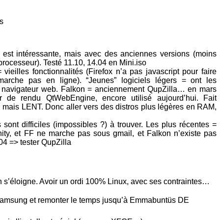
s
 est intéressante, mais avec des anciennes versions (moins
ocesseur). Testé 11.10, 14.04 en Mini.iso
 vieilles fonctionnalités (Firefox n’a pas javascript pour faire
marche pas en ligne). “Jeunes” logiciels légers = ont les
on, navigateur web. Falkon = anciennement QupZilla… en mars
 de rendu QtWebEngine, encore utilisé aujourd’hui. Fait
, mais LENT. Donc aller vers des distros plus légères en RAM,
sont difficiles (impossibles ?) à trouver. Les plus récentes =
ity, et FF ne marche pas sous gmail, et Falkon n’existe pas
04 => tester QupZilla
on s’éloigne. Avoir un ordi 100% Linux, avec ses contraintes…
Samsung et remonter le temps jusqu’à Emmabuntüs DE