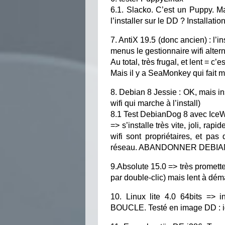
6.1. Slacko. C’est un Puppy. Ma
l’installer sur le DD ? Installat
7. AntiX 19.5 (donc ancien) : l’
menus le gestionnaire wifi alte
Au total, très frugal, et lent = c
Mais il y a SeaMonkey qui fait m
8. Debian 8 Jessie : OK, mais in
wifi qui marche à l’install)
8.1 Test DebianDog 8 avec Ice
=> s’installe très vite, joli, rap
wifi sont propriétaires, et pas
réseau. ABANDONNER DEBIAN,
9.Absolute 15.0 => très promette
par double-clic) mais lent à dém
10. Linux lite 4.0 64bits =
BOUCLE. Testé en image DD : i