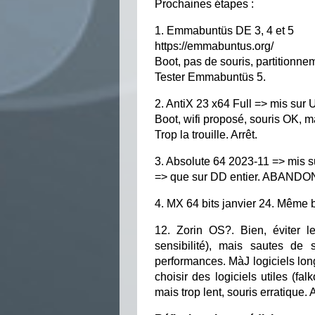
Prochaines étapes :
1. Emmabuntüs DE 3, 4 et 5
https://emmabuntus.org/
Boot, pas de souris, partitionn
Tester Emmabuntüs 5.
2. AntiX 23 x64 Full => mis sur
Boot, wifi proposé, souris OK, m
Trop la trouille. Arrêt.
3. Absolute 64 2023-11 => mis 
=> que sur DD entier. ABANDO
4. MX 64 bits janvier 24. Même 
12. Zorin OS?. Bien, éviter le
sensibilité), mais sautes de
performances. MàJ logiciels longu
choisir des logiciels utiles (
mais trop lent, souris erratiqu