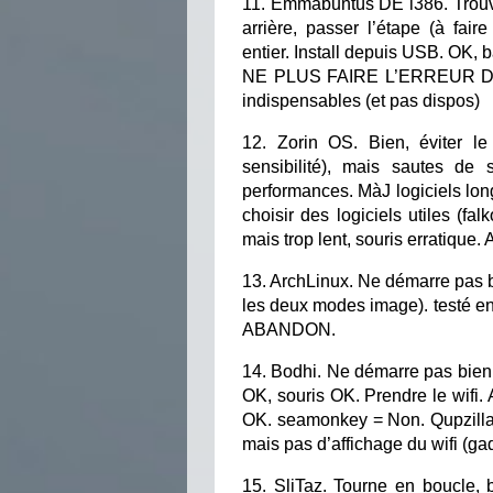
11. Emmabuntüs DE i386. Trouve 
arrière, passer l’étape (à fair
entier. Install depuis USB. OK, b
NE PLUS FAIRE L’ERREUR DE
indispensables (et pas dispos)
12. Zorin OS. Bien, éviter le
sensibilité), mais sautes de
performances. MàJ logiciels longu
choisir des logiciels utiles (
mais trop lent, souris erratiqu
13. ArchLinux. Ne démarre pas b
les deux modes image). testé en
ABANDON.
14. Bodhi. Ne démarre pas bien
OK, souris OK. Prendre le wifi. 
OK. seamonkey = Non. Qupzilla =
mais pas d’affichage du wifi (g
15. SliTaz. Tourne en boucle, 