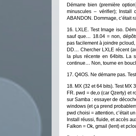
Démarre bien (première option
minuscules – vérifier); Install
ABANDON. Dommage, c’était ra
16. LXLE. Test Image iso. Démarr
sauf que… 18.04 = non, dépôts
pas facilement à joindre pcloud, 
DD… Chercher LXLE récent (avec 
la plus récente en 64bits. La so
continue… Non, tourne en bou
17. Q4OS. Ne démarre pas. Tes
18. MX (32 et 64 bits). Test MX 
FR. pwd = de,o (car Qzerty) et r
sur Samba : essayer de décocher
windows (et ça prend probablem
pwd choisi = attention, c’était u
Install réussi, fluide, et accès 
Falkon = Ok, gmail (lent) et pclo