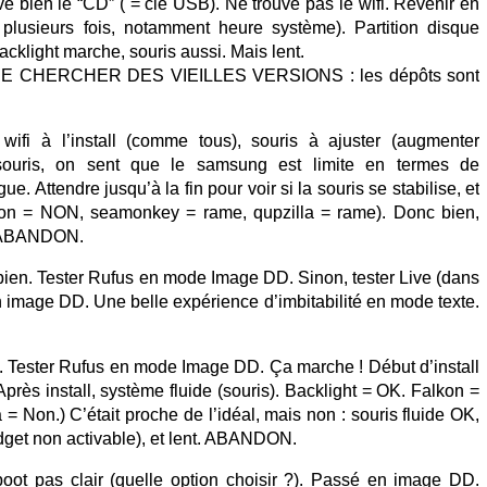
bien le “CD” ( = clé USB). Ne trouve pas le wifi. Revenir en
e plusieurs fois, notamment heure système). Partition disque
acklight marche, souris aussi. Mais lent.
 CHERCHER DES VIEILLES VERSIONS : les dépôts sont
 wifi à l’install (comme tous), souris à ajuster (augmenter
 souris, on sent que le samsung est limite en termes de
e. Attendre jusqu’à la fin pour voir si la souris se stabilise, et
falkon = NON, seamonkey = rame, qupzilla = rame). Donc bien,
e. ABANDON.
ien. Tester Rufus en mode Image DD. Sinon, tester Live (dans
 image DD. Une belle expérience d’imbitabilité en mode texte.
. Tester Rufus en mode Image DD. Ça marche ! Début d’install
Après install, système fluide (souris). Backlight = OK. Falkon =
 Non.) C’était proche de l’idéal, mais non : souris fluide OK,
adget non activable), et lent. ABANDON.
boot pas clair (quelle option choisir ?). Passé en image DD.