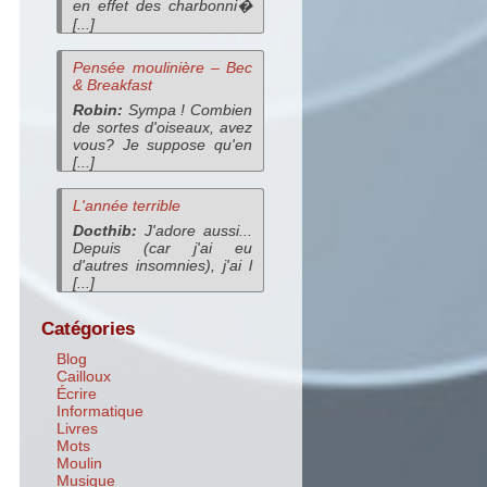
en effet des charbonni�
[...]
Pensée moulinière – Bec
& Breakfast
Robin:
Sympa ! Combien
de sortes d'oiseaux, avez
vous? Je suppose qu'en
[...]
L'année terrible
Docthib:
J'adore aussi...
Depuis (car j'ai eu
d'autres insomnies), j'ai l
[...]
Catégories
Blog
Cailloux
Écrire
Informatique
Livres
Mots
Moulin
Musique