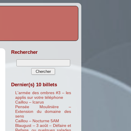
Rechercher
Dernier(s) 10 billets
L'armée des ombres #3 – les
applis sur votre téléphone
Caillou – Icarus
Pensée Moulinière –
Extension du domaine des
sens
Caillou – Nocturne 5AM
Blaugust – 3 août – Défaire et
Refaire, ou quelques salades