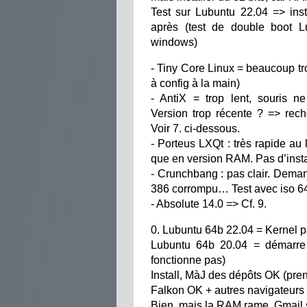
Test sur Lubuntu 22.04 => inst
après (test de double boot 
windows)
- Tiny Core Linux = beaucoup tr
à config à la main)
- AntiX = trop lent, souris n
Version trop récente ? => rec
Voir 7. ci-dessous.
- Porteus LXQt : très rapide au 
que en version RAM. Pas d’install
- Crunchbang : pas clair. Deman
386 corrompu… Test avec iso 64
- Absolute 14.0 => Cf. 9.
0. Lubuntu 64b 22.04 = Kernel p
Lubuntu 64b 20.04 = démarre 
fonctionne pas)
Install, MàJ des dépôts OK (pre
Falkon OK + autres navigateurs
Bien, mais la RAM rame. Gmail s