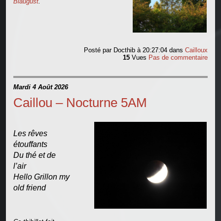
Blaugust
.
Posté par
Docthib
à 20:27:04
dans
Cailloux
15
Vues
Pas de commentaire
Mardi 4 Août 2026
Caillou – Nocturne 5AM
Les rêves
étouffants
Du thé et de
l’air
Hello Grillon my
old friend