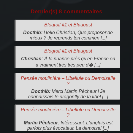
Dernier(s) 8 commentaires
Blogroll #1 et Blaugust
Docthib:
Hello Christian, Que proposer de
mieux ? Je reprends ton commen [...]
Blogroll #1 et Blaugust
Christian:
À la nuance près qu'en France on
a vraiment très très peu d� [...]
Pensée moulinière – Libellule ou Demoiselle
?
Docthib:
Merci Martin Pêcheur ! Je
connaissais le dragonfly de la libel [...]
Pensée moulinière – Libellule ou Demoiselle
?
Martin Pêcheur:
Intéressant. L'anglais est
parfois plus évocateur. La demoisel [...]