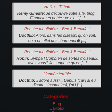
Haïku – Tithon
Rémy Gineste:
Je découvre votre site, blog...
Financier et poète : ce n'est [...]
Pensée moulinière – Bec & Breakfast
Docthib:
Alors, dans les oiseaux qu'on voit,
on a en effet des charbonni� [...]
Pensée moulinière – Bec & Breakfast
Robin:
Sympa ! Combien de sortes d'oiseaux,
avez vous? Je suppose qu'en [...]
L'année terrible
Docthib:
J'adore aussi... Depuis (car j'ai eu
d'autres insomnies), j'ai l [...]
Catégories
Blog
Cailloux