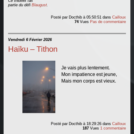
Ce thibillet fait
partie du défi
Blaugust
.
Posté par
Docthib
à 05:50:51
dans
Cailloux
74
Vues
Pas de commentaire
Vendredi 6 Février 2026
Haïku – Tithon
Je vais plus lentement.
Mon impatience est jeune,
Mais mon corps est vieux.
Posté par
Docthib
à 18:29:26
dans
Cailloux
187
Vues
1 commentaire