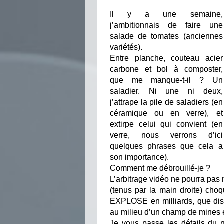
Il y a une semaine,
j’ambitionnais de faire une
salade de tomates (anciennes
variétés).
Entre planche, couteau acier
carbone et bol à composter,
que me manque-t-il ? Un
saladier. Ni une ni deux,
j’attrape la pile de saladiers (en
céramique ou en verre), et
extirpe celui qui convient (en
verre, nous verrons d’ici
quelques phrases que cela a
son importance).
Comment me débrouillé-je ?
L’arbitrage vidéo ne pourra pas n
(tenus par la main droite) cho
EXPLOSE en milliards, que dis-j
au milieu d’un champ de mines e
Je vous passe les détails du ne