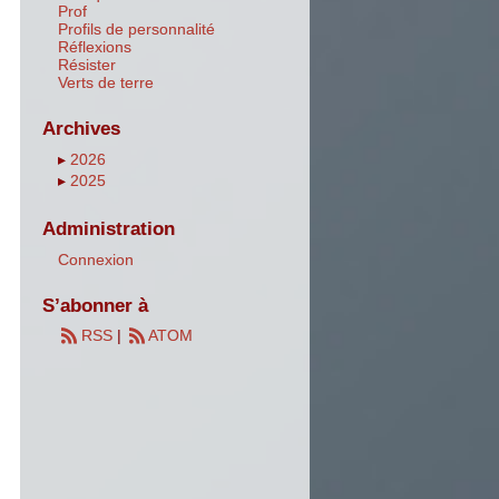
Prof
Profils de personnalité
Réflexions
Résister
Verts de terre
Archives
▸
2026
▸
2025
Administration
Connexion
S’abonner à
RSS
|
ATOM