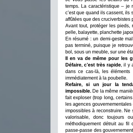
temps. La caractéristique – je 
c’est que quand ils cassent, ils 
affûtées que des cruciverbistes 
Avant tout, protéger les pieds,
pelle, balayette, planchette japo
En résumé : un demi-geste mal
pas terminé, puisque je retrou
bol, sous un meuble, sur une ét
Il en va de même pour les g
Défaire, c’est très rapide
, il y
dans ce cas-là, les éléments i
immédiatement à la poubelle.
Refaire, si un jour la tend
impossible.
De la même manière
fait exploser (trop long, certai
les agences gouvernementales ou
impossibles à reconstruire. Ne 
valorisable, donc toujours 
méthodiquement détruit au fil
passe-passe des gouvernements 