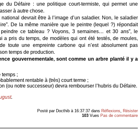
e du Défaire : une politique court-termiste, qui permet une
asser à autre chose.
ational devrait être à l’image d’un saladier. Non, le saladier
ire”. De la même manière que le peintre (lequel ?) répondait
 peindre ce tableau ? Voyons, 3 semaines… et 30 ans”, le
ui a pris du temps, de modèles qui ont été testés, de moules,
 de toute une empreinte carbone qui n’est absolument pas
son temps de production.
ence gouvernementale, sont comme un arbre planté il y a
 temps ;
obablement rentable à (très) court terme ;
on (ou notre successeur) devra rembourser l’hubris du Défaire.
ugust
.
Posté par
Docthib
à 16:37:37
dans
Réflexions
,
Résister
103
Vues
Pas de commentaire