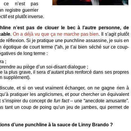
s ce n’est pas
un registre guerrier
ctif est plutôt inverse.
chline n’est pas de clouer le bec à l’autre personne, de
cable
.
On a déjà vu que ça ne marche pas bien
. Il s’agit plutôt
e réflexion. Si je pratique une punchline assassine, je suis en
n égotique de court terme (”ah, je t’ai bien séché sur ce coup-
gatives de long terme :
a ;
 prendre au piège d’un soi-disant dialogue ;
e la plus grave, il sera d’autant plus renforcé dans ses propres
en supplément).
iscute, et si on veut vraiment échanger, on ne gagne rien à
qu’à pratiquer les anglicismes, et pour chercher un équivalent
it s’inspirer du concept de
fun fact
– une “anecdote amusante”.
pas tant un coup de poing qu’un jeu de jambes, qui permet de
tions d’une punchline à la sauce de Linny Brando ?