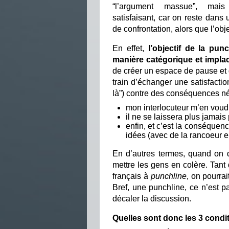
“l’argument massue”, mai
satisfaisant, car on reste dans 
de confrontation, alors que l’obje
En effet,
l’objectif de la pun
manière catégorique et impla
de créer un espace de pause et d
train d’échanger une satisfactio
là”) contre des conséquences né
mon interlocuteur m’en voudr
il ne se laissera plus jamais
enfin, et c’est la conséquenc
idées (avec de la rancoeur 
En d’autres termes, quand on d
mettre les gens en colère. Tant 
français à
punchline
, on pourra
Bref, une punchline, ce n’est 
décaler la discussion.
Quelles sont donc les 3 condi