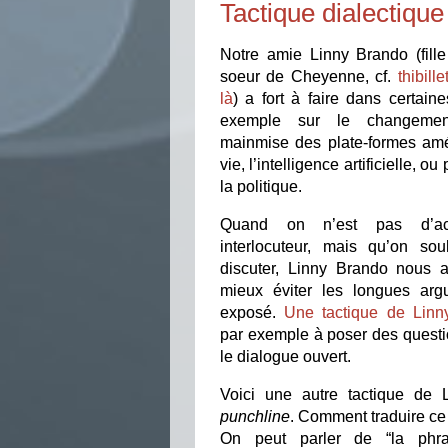
Tactique dialectiqu
Notre amie Linny Brando (fille
soeur de Cheyenne, cf.
thibille
là
) a fort à faire dans certain
exemple sur le changement
mainmise des plate-formes amé
vie, l’intelligence artificielle, 
la politique.
Quand on n’est pas d’a
interlocuteur, mais qu’on sou
discuter, Linny Brando nous a
mieux éviter les longues arg
exposé.
Une tactique de Linn
par exemple à poser des questi
le dialogue ouvert.
Voici une autre tactique de 
punchline
. Comment traduire ce 
On peut parler de “la phra