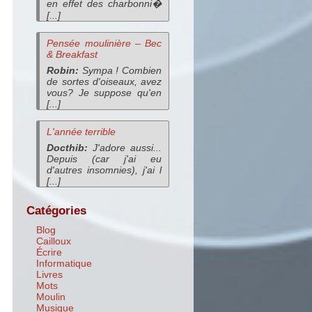
en effet des charbonni�
[...]
Pensée moulinière – Bec
& Breakfast
Robin:
Sympa ! Combien
de sortes d'oiseaux, avez
vous? Je suppose qu'en
[...]
L'année terrible
Docthib:
J'adore aussi...
Depuis (car j'ai eu
d'autres insomnies), j'ai l
[...]
Catégories
Blog
Cailloux
Écrire
Informatique
Livres
Mots
Moulin
Musique