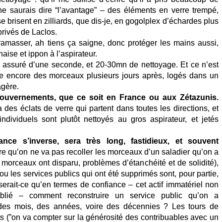
ne saurais dire “l’avantage” – des éléments en verre trempé,
se brisent en zilliards, que dis-je, en gogolplex d’échardes plus
privés de Laclos.
 ramasser, ah tiens ça saigne, donc protéger les mains aussi,
naise et ippon à l’aspirateur.
 assuré d’une seconde, et 20-30mn de nettoyage. Et ce n’est
ve encore des morceaux plusieurs jours après, logés dans un
agère.
ouvernements, que ce soit en France ou aux Zétazunis.
 a des éclats de verre qui partent dans toutes les directions, et
ndividuels sont plutôt nettoyés au gros aspirateur, et jetés
ance s’inverse, sera très long, fastidieux, et souvent
 qu’on ne va pas recoller les morceaux d’un saladier qu’on a
ns morceaux ont disparu, problèmes d’étanchéité et de solidité),
 les services publics qui ont été supprimés sont, pour partie,
serait-ce qu’en termes de confiance – cet actif immatériel non
oublié – comment reconstruire un service public qu’on a
 des mois, des années, voire des décennies ? Les tours de
(”on va compter sur la générosité des contribuables avec un