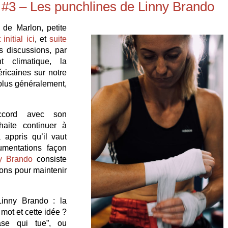
e #3 – Les punchlines de Linny Brando
 de Marlon, petite
t initial ici
, et
suite
es discussions, par
 climatique, la
ricaines sur notre
ou plus généralement,
ccord avec son
haite continuer à
 appris qu’il vaut
umentations façon
y Brando
consiste
ons pour maintenir
Linny Brando : la
mot et cette idée ?
se qui tue”, ou