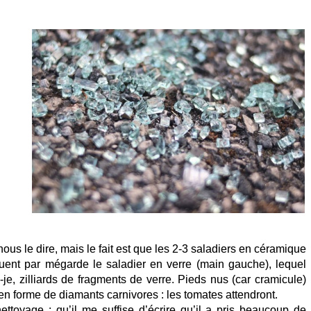
ous le dire, mais le fait est que les 2-3 saladiers en céramique
quent par mégarde le saladier en verre (main gauche), lequel
e, zilliards de fragments de verre. Pieds nus (car cramicule)
n forme de diamants carnivores : les tomates attendront.
ttoyage : qu’il me suffise d’écrire qu’il a pris beaucoup de