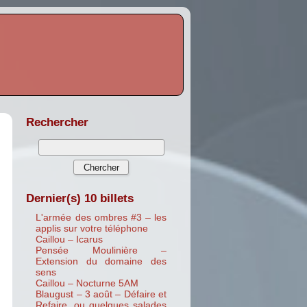
Rechercher
Dernier(s) 10 billets
L'armée des ombres #3 – les
applis sur votre téléphone
Caillou – Icarus
Pensée Moulinière –
Extension du domaine des
sens
Caillou – Nocturne 5AM
Blaugust – 3 août – Défaire et
Refaire, ou quelques salades