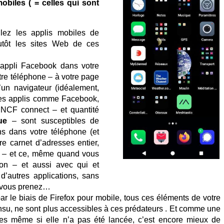
obiles ( = celles qui sont
llez les applis mobiles de
plutôt les sites Web de ces
l’appli Facebook dans votre
re téléphone – à votre page
un navigateur (idéalement,
 les applis comme Facebook,
 SNCF connect – et quantité
ue
– sont susceptibles de
ons dans votre téléphone (et
re carnet d’adresses entier,
ue – et ce, même quand vous
tion – et aussi avec qui et
d’autres applications, sans
e vous prenez…
ar le biais de Firefox pour mobile, tous ces éléments de votre
 insu, ne sont plus accessibles à ces prédateurs . Et comme une
ées même si elle n’a pas été lancée, c’est encore mieux de