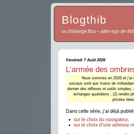
Blogthib
ou thibierge.flou – alter ego de thi
Vendredi 7 Août 2026
L’armée des ombres 
Nous sommes en 2026 et j’ai u
sociaux sont aux mains de milliardair
donner des réflexes et outils simples, 
échanges quotidiens ; (2) rendre pl
privées liée
Dans cette série, j’ai déjà publié
sur le choix du navigateur
.
sur le choix d’une adresse m