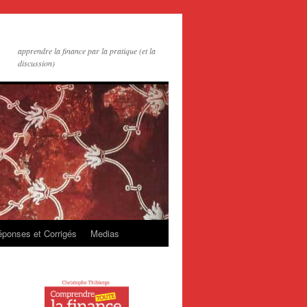
apprendre la finance par la pratique (et la
discussion)
ponses et Corrigés
Medias