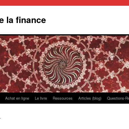
 la finance
Achat en ligne
Le livre
Ressources
Articles (blog)
Questions-Ré
r