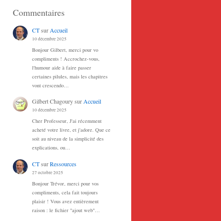
Commentaires
CT
sur
Accueil
10 décembre 2025
Bonjour Gilbert, merci pour vo
compliments ! Accrochez-vous,
l'humour aide à faire passer
certaines pilules, mais les chapitres
vont crescendo…
Gilbert Chagoury
sur
Accueil
10 décembre 2025
Cher Professeur, J'ai récemment
acheté votre livre, et j'adore. Que ce
soit au niveau de la simplicité des
explications, ou…
CT
sur
Ressources
27 octobre 2025
Bonjour Trévor, merci pour vos
compliments, cela fait toujours
plaisir ! Vous avez entièrement
raison : le fichier "ajout web"…