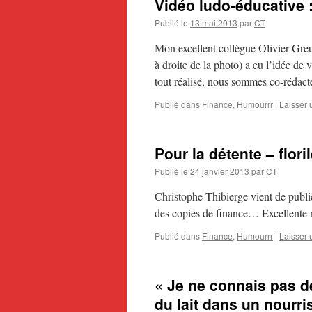
Vidéo ludo-éducative :
Publié le
13 mai 2013
par
CT
Mon excellent collègue Olivier Gre
à droite de la photo) a eu l’idée de 
tout réalisé, nous sommes co-réda
Publié dans
Finance
,
Humourrr
|
Laisser
Pour la détente – flor
Publié le
24 janvier 2013
par
CT
Christophe Thibierge vient de publie
des copies de finance… Excellente n
Publié dans
Finance
,
Humourrr
|
Laisser
« Je ne connais pas d
du lait dans un nourri