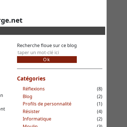
rge.net
Recherche floue sur ce blog
Catégories
Réflexions
(8)
on
Blog
(2)
Profils de personnalité
(1)
ont
Résister
(4)
Informatique
(2)
Moulin
(3)