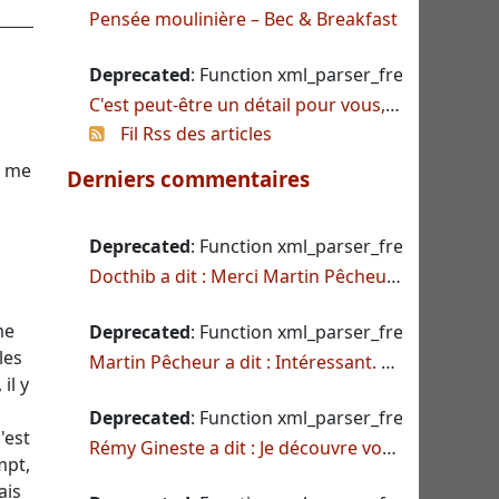
Pensée moulinière – Bec & Breakfast
Deprecated
: Function xml_parser_free() is deprec
C'est peut-être un détail pour vous, mais pour moi ça veut dire beaucoup
Fil Rss des articles
e me
Derniers commentaires
Deprecated
: Function xml_parser_free() is deprec
Docthib a dit : Merci Martin Pêcheur ! Je connaissais le dragonfly de la libellule, ma...
me
Deprecated
: Function xml_parser_free() is deprec
les
Martin Pêcheur a dit : Intéressant. L'anglais est parfois plus évocateur. La demoiselle, dams...
 il y
Deprecated
: Function xml_parser_free() is deprec
'est
Rémy Gineste a dit : Je découvre votre site, blog... Financier et poète : ce n'est donc pas...
mpt,
ais