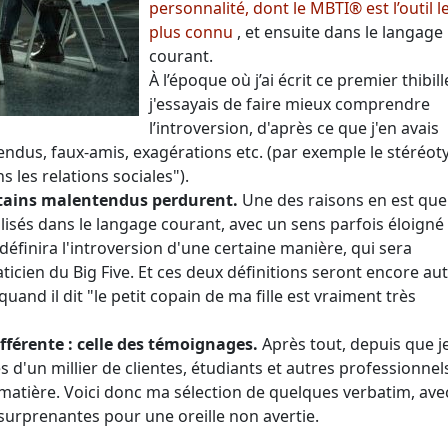
personnalité, dont le MBTI® est l’outil l
plus connu
, et ensuite dans le langage
courant.
À l’époque où j’ai écrit ce premier thibill
j'essayais de faire mieux comprendre
l’introversion, d'après ce que j'en avais
tendus, faux-amis, exagérations etc. (par exemple le stéréot
s les relations sociales").
ertains malentendus perdurent.
Une des raisons en est que
ilisés dans le langage courant, avec un sens parfois éloigné
définira l'introversion d'une certaine manière, qui sera
aticien du Big Five. Et ces deux définitions seront encore au
and il dit "le petit copain de ma fille est vraiment très
fférente : celle des témoignages.
Après tout, depuis que j
ès d'un millier de clientes, étudiants et autres professionnel
la matière. Voici donc ma sélection de quelques verbatim, ave
s surprenantes pour une oreille non avertie.