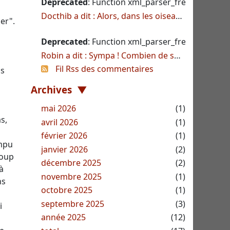
Deprecated
: Function xml_parser_free() is deprec
Docthib a dit : Alors, dans les oiseaux qu'on voit, on a en effet des charbonnières, ro...
er".
Deprecated
: Function xml_parser_free() is deprec
Robin a dit : Sympa ! Combien de sortes d'oiseaux, avez vous? Je suppose qu'en plus de...
Fil Rss des commentaires
is
Archives
mai 2026
(1)
s,
avril 2026
(1)
février 2026
(1)
ompu
janvier 2026
(2)
coup
décembre 2025
(2)
à
novembre 2025
(1)
ns
octobre 2025
(1)
septembre 2025
(3)
i
année 2025
(12)