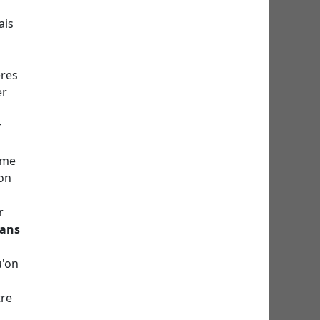
ais
ères
er
r
hme
mon
r
dans
u'on
tre