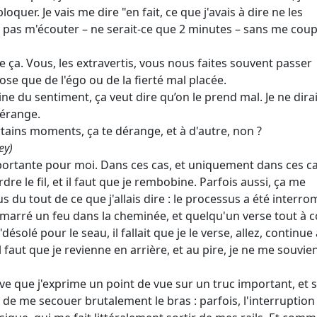
quer. Je vais me dire "en fait, ce que j'avais à dire ne les
t pas m'écouter – ne serait-ce que 2 minutes – sans me coup
e ça. Vous, les extravertis, vous nous faites souvent passer
ose que de l'égo ou de la fierté mal placée.
ine du sentiment, ça veut dire qu’on le prend mal. Je ne dira
dérange.
ertains moments, ça te dérange, et à d'autre, non ?
ey)
mportante pour moi. Dans ces cas, et uniquement dans ces ca
re le fil, et il faut que je rembobine. Parfois aussi, ça me
du tout de ce que j'allais dire : le processus a été interr
démarré un feu dans la cheminée, et quelqu'un verse tout à 
solé pour le seau, il fallait que je le verse, allez, continue 
l faut que je revienne en arrière, et au pire, je ne me souvie
ive que j'exprime un point de vue sur un truc important, et s
 de me secouer brutalement le bras : parfois, l'interruption