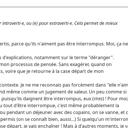
r introverti-e, ou (e) pour extraverti-e. Cela permet de mieux
ertis, parce qu'ils n'aiment pas être interrompus. Moi, ça n
 d'explications, notamment sur le terme "déranger".
e mon processus de pensée. Sans exagérer, quand on
ts, voire que je retourne à la case départ de mon
 contexte. Je ne me reconnais pas forcément dans "elle n'ai
uand même comme un jugement de valeur. Un peu comme si 
, puisqu'ils daignent être interrompus, eux (
rires
) ! Pour moi,
 tout d'être interrompue, c'est même probablement la
ou pendant un déjeuner avec des copains, on se vanne, et c
t permis (on se connaît bien, aussi...) Si quelqu'un m'interro
case départ, je vais enchaîner ! Mais à d'autres moments, je v