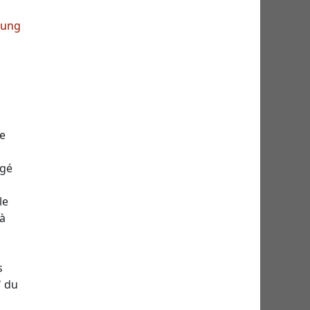
Jung
e
rgé
le
 à
s
" du