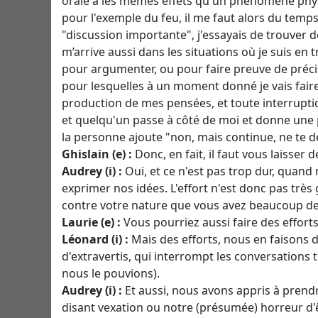
orale a les mêmes effets qu'un phénomène physi
pour l'exemple du feu, il me faut alors du temp
"discussion importante", j'essayais de trouver d
m’arrive aussi dans les situations où je suis en t
pour argumenter, ou pour faire preuve de précisio
pour lesquelles à un moment donné je vais faire
production de mes pensées, et toute interruptio
et quelqu'un passe à côté de moi et donne une p
la personne ajoute "non, mais continue, ne te 
Ghislain (e) :
Donc, en fait, il faut vous laisser 
Audrey (i) :
Oui, et ce n'est pas trop dur, quan
exprimer nos idées. L'effort n'est donc pas très
contre votre nature que vous avez beaucoup de 
Laurie (e) :
Vous pourriez aussi faire des efforts 
Léonard (i) :
Mais des efforts, nous en faisons 
d'extravertis, qui interrompt les conversations
nous le pouvions).
Audrey (i) :
Et aussi, nous avons appris à prendr
disant vexation ou notre (présumée) horreur d'