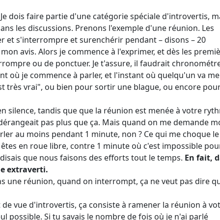
 Je dois faire partie d'une catégorie spéciale d'introvertis, m
ans les discussions. Prenons l'exemple d'une réunion. Les
ler et s'interrompre et surenchérir pendant – disons – 20
on avis. Alors je commence à l'exprimer, et dès les premi
rompre ou de ponctuer. Je t'assure, il faudrait chronométr
 où je commence à parler, et l'instant où quelqu'un va me
est très vrai", ou bien pour sortir une blague, ou encore pou
 en silence, tandis que que la réunion est menée à votre ryt
 me dérangeait pas plus que ça. Mais quand on me demande 
arler au moins pendant 1 minute, non ? Ce qui me choque le
 êtes en roue libre, contre 1 minute où c'est impossible pou
e disais que nous faisons des efforts tout le temps.
En fait, 
 extraverti.
ns une réunion, quand on interrompt, ça ne veut pas dire q
 de vue d'introvertis, ça consiste à ramener la réunion à vo
 possible. Si tu savais le nombre de fois où je n'ai parlé