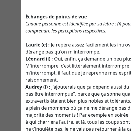
Échanges de points de vue
Chaque personne est identifiée par sa lettre : (i) pou
comprendre les perceptions respectives.
Laurie (e) :
Je repère assez facilement les introv
dérange pas qu'on m'interrompe.
Léonard (i) :
Oui, enfin,
ça demande un peu plus
M'interrompre, c'est littéralement interrompr
m'interrompt, il faut que je reprenne mes espri
raisonnement.
Audrey (i) :
J'ajouterais que ça dépend aussi du
pas être interrompue", parce que ça sonne q
extravertis étaient bien plus nobles et tolérants
a plein de moments où ça ne me dérange pas du
majorité des moments ! Par exemple en soirée, 
à qui charriera l'autre, et là, tous les coups son
ne t'inquiète pas, je ne vais pas retourner à la 