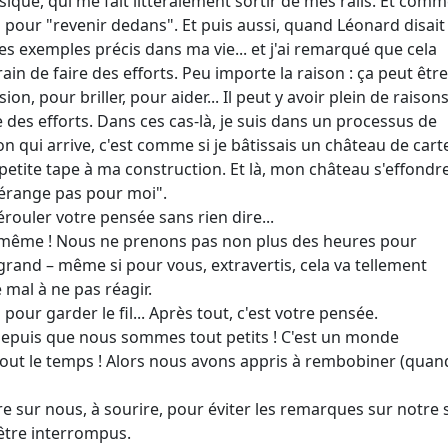
que, qui me fait littéralement sortir de mes rails. Et com
s pour "revenir dedans". Et puis aussi, quand Léonard disait
es exemples précis dans ma vie... et j'ai remarqué que cela
rain de faire des efforts. Peu importe la raison : ça peut être
n, pour briller, pour aider... Il peut y avoir plein de raison
 des efforts. Dans ces cas-là, je suis dans un processus de
n qui arrive, c'est comme si je bâtissais un château de cart
etite tape à ma construction. Et là, mon château s'effondre
dérange pas pour moi".
dérouler votre pensée sans rien dire...
d même ! Nous ne prenons pas non plus des heures pour
 grand – même si pour vous, extravertis, cela va tellement
mal à ne pas réagir.
pour garder le fil... Après tout, c'est votre pensée.
depuis que nous sommes tout petits ! C'est un monde
 tout le temps ! Alors nous avons appris à rembobiner (quan
e sur nous, à sourire, pour éviter les remarques sur notre s
être interrompus.