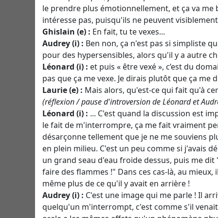
le prendre plus émotionnellement, et ça va me blo
intéresse pas, puisqu'ils ne peuvent visiblemen
Ghislain (e) :
En fait, tu te vexes...
Audrey (i) :
Ben non, ça n'est pas si simpliste qu
pour des hypersensibles, alors qu'il y a autre ch
Léonard (i) :
et puis « être vexé », c’est du doma
pas que ça me vexe. Je dirais plutôt que ça me 
Laurie (e) :
Mais alors, qu'est-ce qui fait qu'à c
(réflexion / pause d'introversion de Léonard et Audr
Léonard (i) :
... C'est quand la discussion est i
le fait de m'interrompre, ça me fait vraiment perd
désarçonne tellement que je ne me souviens plus 
en plein milieu. C'est un peu comme si j'avais 
un grand seau d'eau froide dessus, puis me dit "dé
faire des flammes !" Dans ces cas-là, au mieux, i
même plus de ce qu'il y avait en arrière !
Audrey (i) :
C'est une image qui me parle ! Il arr
quelqu'un m'interrompt, c'est comme s'il venait