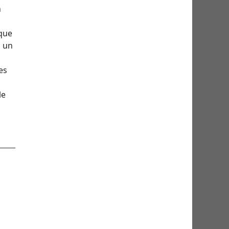
n
 que
, un
es
le