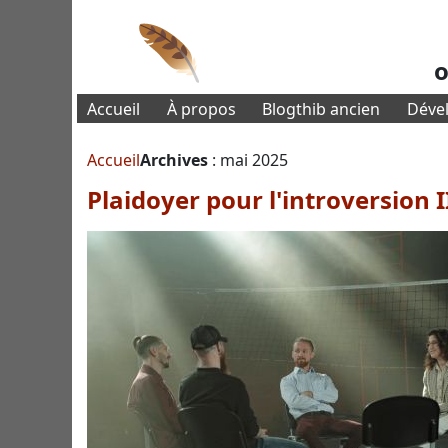
o
Accueil
À propos
Blogthib ancien
Déve
Accueil
Archives
:
mai 2025
Plaidoyer pour l'introversion I