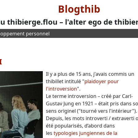
Blogthib
u thibierge.flou – l'alter ego de thibie
loppement personnel
I
Il y a plus de 15 ans, j'avais commis un
thibillet intitulé "
plaidoyer pour
l'introversion
".
Le terme introversion – créé par Carl-
Gustav Jung en 1921 – était pris dans s
sens originel ("tourné vers l'intérieur").
Depuis, les mots introverti / extraverti 
été popularisés, d’abord dans
les
typologies jungiennes de la