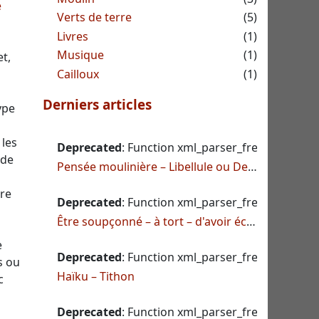
e
Verts de terre
(5)
Livres
(1)
Musique
(1)
et,
Cailloux
(1)
Derniers articles
ype
 les
Deprecated
: Function xml_parser_free() is deprec
 de
Pensée moulinière – Libellule ou Demoiselle ?
tre
Deprecated
: Function xml_parser_free() is deprec
Être soupçonné – à tort – d'avoir écrit avec l'IA, et ce que cela dit
e
Deprecated
: Function xml_parser_free() is deprec
s ou
Haïku – Tithon
c
Deprecated
: Function xml_parser_free() is deprec