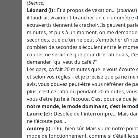
(Silence)
Léonard (i) :
Et à propos de vexation... (
sourires
)
il faudrait vraiment brancher un chronomètre d
extravertis tiennent le crachoir. Ils peuvent par
minutes, et puis à un moment, on me demande m
secondes, quelqu'un ne peut s'empêcher d'inter
combien de secondes s'écoulent entre le moment
couper, ne serait-ce que pour dire "ah ouais, c'
demander "qui veut du café ?"
Les gars, ça fait 20 minutes que je vous écoute
et selon vos règles – et je précise que ça ne
avis, vous pouvez peut-être vous réfréner de p
plus, c'est ce ratio où pendant 20 minutes, vous
vous d'être juste à l'écoute. C'est pour ça que j
notre monde, le mode dominant, c'est le mode
Laurie (e) :
Désolée de t'interrompre... Mais da
ne t'écoute pas...
Audrey (i) :
Oui, bien sûr. Mais vu de notre point
mode de fonctionnement, comme si c'était le seul