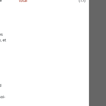
me
total
(17)
s
es
, et
d
oi-