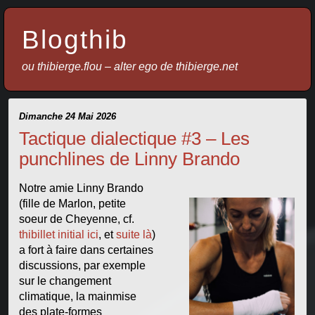
Blogthib
ou thibierge.flou – alter ego de thibierge.net
Dimanche 24 Mai 2026
Tactique dialectique #3 – Les
punchlines de Linny Brando
Notre amie Linny Brando
(fille de Marlon, petite
soeur de Cheyenne, cf.
thibillet initial ici
, et
suite là
)
a fort à faire dans certaines
discussions, par exemple
sur le changement
climatique, la mainmise
des plate-formes