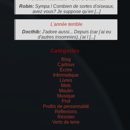
Robin:
Sympa ! Combien de sortes d'oiseaux,
avez vous? Je suppose qu'en [...]
L'année terrible
Docthib:
J'adore aussi... Depuis (car j'ai eu
d'autres insomnies), j'ai l [...]
Catégories
Blog
Cailloux
Écrire
Informatique
Livres
Mots
Moulin
Musique
Prof
Profils de personnalité
Réflexions
Résister
Verts de terre