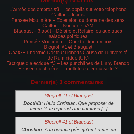
Dernier(s) 10 billets
L'armée des ombres #3 – les applis sur votre téléphone
Caillou – Icarus
Pensée Moulinière – Extension du domaine des sens
Caillou – Nocturne 5AM
Blaugust – 3 août – Défaire et Refaire, ou quelques
salades politiques
Pensée Moulinière – Construction en bois
Blogroll #1 et Blaugust
ChatGPT nommé Docteur Honoris Causa de l'université
de Rummidge (UK)
Tactique dialectique #3 – Les punchlines de Linny Brando
Pensée moulinière – Libellule ou Demoiselle ?
Dernier(s) 8 commentaires
Blogroll #1 et Blaugust
Docthib:
Hello Christian, Que proposer de
mieux ? Je reprends ton commen [...]
Blogroll #1 et Blaugust
Christian:
À la nuance près qu'en France on