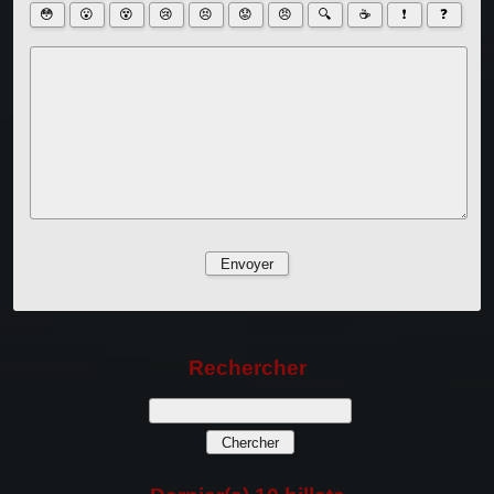
🔍
☕
❗
❓
😳
😮
😵
😢
😣
😟
😠
Rechercher