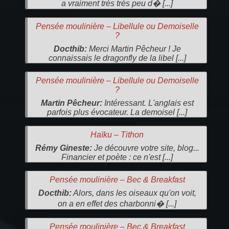
a vraiment très très peu d� [...]
Pensée moulinière – Libellule ou Demoiselle
?
Docthib:
Merci Martin Pêcheur ! Je
connaissais le dragonfly de la libel [...]
Pensée moulinière – Libellule ou Demoiselle
?
Martin Pêcheur:
Intéressant. L'anglais est
parfois plus évocateur. La demoisel [...]
Haïku – Tithon
Rémy Gineste:
Je découvre votre site, blog...
Financier et poète : ce n'est [...]
Pensée moulinière – Bec & Breakfast
Docthib:
Alors, dans les oiseaux qu'on voit,
on a en effet des charbonni� [...]
Pensée moulinière – Bec & Breakfast