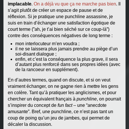
implacable
.
On a déjà vu que ça ne marche pas bien
. Il
s’agit plutôt de créer un espace de pause et de
réflexion. Si je pratique une punchline assassine, je
suis en train d’échanger une satisfaction égotique de
court terme (”ah, je t’ai bien séché sur ce coup-là”)
contre des conséquences négatives de long terme :
mon interlocuteur m’en voudra ;
il ne se laissera plus jamais prendre au piège d’un
soi-disant dialogue ;
enfin, et c’est la conséquence la plus grave, il sera
d’autant plus renforcé dans ses propres idées (avec
de la rancoeur en supplément).
En d’autres termes, quand on discute, et si on veut
vraiment échanger, on ne gagne rien à mettre les gens
en colère. Tant qu’à pratiquer les anglicismes, et pour
chercher un équivalent français à
punchline
, on pourrait
s’inspirer du concept de
fun fact
– une “anecdote
amusante”. Bref, une punchline, ce n’est pas tant un
coup de poing qu’un jeu de jambes, qui permet de
décaler la discussion.