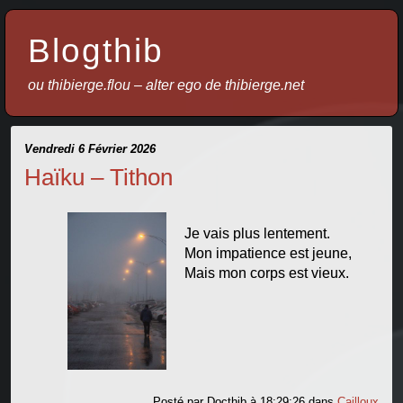
Blogthib
ou thibierge.flou – alter ego de thibierge.net
Vendredi 6 Février 2026
Haïku – Tithon
Je vais plus lentement.
Mon impatience est jeune,
Mais mon corps est vieux.
Posté par
Docthib
à 18:29:26
dans
Cailloux