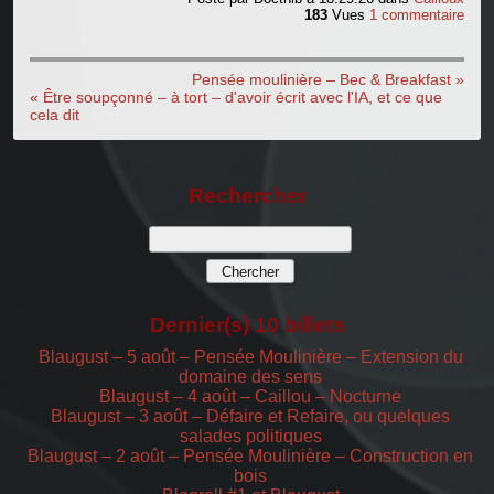
183
Vues
1 commentaire
Pensée moulinière – Bec & Breakfast »
« Être soupçonné – à tort – d'avoir écrit avec l'IA, et ce que
cela dit
Rechercher
Dernier(s) 10 billets
Blaugust – 5 août – Pensée Moulinière – Extension du
domaine des sens
Blaugust – 4 août – Caillou – Nocturne
Blaugust – 3 août – Défaire et Refaire, ou quelques
salades politiques
Blaugust – 2 août – Pensée Moulinière – Construction en
bois