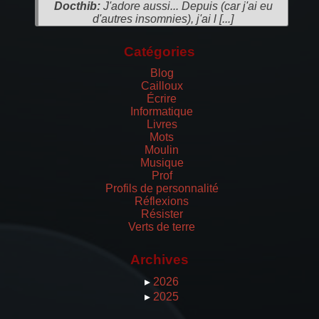
Docthib:
J'adore aussi... Depuis (car j'ai eu
d'autres insomnies), j'ai l [...]
Catégories
Blog
Cailloux
Écrire
Informatique
Livres
Mots
Moulin
Musique
Prof
Profils de personnalité
Réflexions
Résister
Verts de terre
Archives
▸
2026
▸
2025