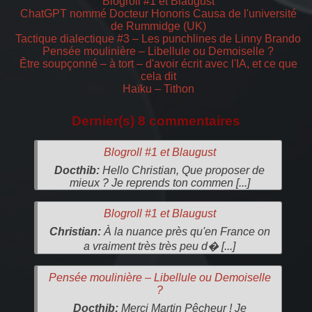
Blogroll #1 et Blaugust
ChatGPT nommé Docteur Honoris Causa de l'université
de Rummidge (UK)
Tactique dialectique #3 – Les punchlines de Linny Brando
Pensée moulinière – Libellule ou Demoiselle ?
Être soupçonné – à tort – d'avoir écrit avec l'IA, et ce que
cela dit
Haïku – Tithon
Dernier(s) 8 commentaires
Blogroll #1 et Blaugust
Docthib:
Hello Christian, Que proposer de
mieux ? Je reprends ton commen [...]
Blogroll #1 et Blaugust
Christian:
À la nuance près qu'en France on
a vraiment très très peu d� [...]
Pensée moulinière – Libellule ou Demoiselle
?
Docthib:
Merci Martin Pêcheur ! Je