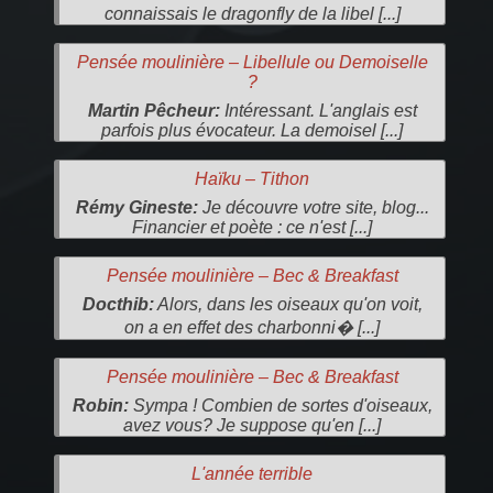
connaissais le dragonfly de la libel [...]
Pensée moulinière – Libellule ou Demoiselle
?
Martin Pêcheur:
Intéressant. L'anglais est
parfois plus évocateur. La demoisel [...]
Haïku – Tithon
Rémy Gineste:
Je découvre votre site, blog...
Financier et poète : ce n'est [...]
Pensée moulinière – Bec & Breakfast
Docthib:
Alors, dans les oiseaux qu'on voit,
on a en effet des charbonni� [...]
Pensée moulinière – Bec & Breakfast
Robin:
Sympa ! Combien de sortes d'oiseaux,
avez vous? Je suppose qu'en [...]
L'année terrible