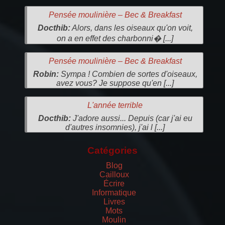
Pensée moulinière – Bec & Breakfast
Docthib:
Alors, dans les oiseaux qu'on voit,
on a en effet des charbonni� [...]
Pensée moulinière – Bec & Breakfast
Robin:
Sympa ! Combien de sortes d'oiseaux,
avez vous? Je suppose qu'en [...]
L'année terrible
Docthib:
J'adore aussi... Depuis (car j'ai eu
d'autres insomnies), j'ai l [...]
Catégories
Blog
Cailloux
Écrire
Informatique
Livres
Mots
Moulin