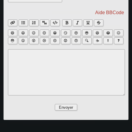
Aide BBCode
😄
😃
😉
😊
😁
😏
😍
😎
😆
😂
😐
🔍
☕
❗
❓
😳
😮
😵
😢
😣
😟
😠