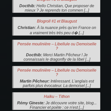
Docthib:
Hello Christian, Que proposer de
mieux ? Je reprends ton commen [...]
Blogroll #1 et Blaugust
Christian:
À la nuance près qu'en France on
a vraiment très très peu d� [...]
Pensée moulinière – Libellule ou Demoiselle
?
Docthib:
Merci Martin Pêcheur ! Je
connaissais le dragonfly de la libel [...]
Pensée moulinière – Libellule ou Demoiselle
?
Martin Pêcheur:
Intéressant. L'anglais est
parfois plus évocateur. La demoisel [...]
Haïku – Tithon
Rémy Gineste:
Je découvre votre site, blog...
Financier et poète : ce n'est [...]