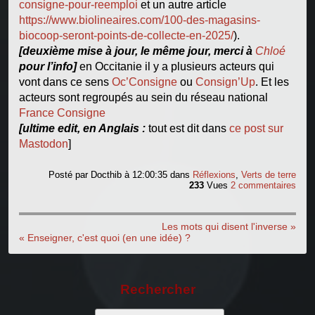
consigne-pour-reemploi
et un autre article
https://www.biolineaires.com/100-des-magasins-
biocoop-seront-points-de-collecte-en-2025/
).
[deuxième mise à jour, le même jour, merci à
Chloé
pour l’info]
en Occitanie il y a plusieurs acteurs qui
vont dans ce sens
Oc’Consigne
ou
Consign’Up
. Et les
acteurs sont regroupés au sein du réseau national
France Consigne
[ultime edit, en Anglais :
tout est dit dans
ce post sur
Mastodon
]
Posté par
Docthib
à 12:00:35
dans
Réflexions
,
Verts de terre
233
Vues
2 commentaires
Les mots qui disent l'inverse »
« Enseigner, c'est quoi (en une idée) ?
Rechercher