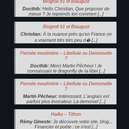
Blogroll #1 et Blaugust
Docthib:
Hello Christian, Que proposer de
mieux ? Je reprends ton commen [...]
Blogroll #1 et Blaugust
Christian:
À la nuance près qu'en France on
a vraiment très très peu d� [...]
Pensée moulinière – Libellule ou Demoiselle
?
Docthib:
Merci Martin Pêcheur ! Je
connaissais le dragonfly de la libel [...]
Pensée moulinière – Libellule ou Demoiselle
?
Martin Pêcheur:
Intéressant. L'anglais est
parfois plus évocateur. La demoisel [...]
Haïku – Tithon
Rémy Gineste:
Je découvre votre site, blog...
Financier et poète : ce n'est [...]