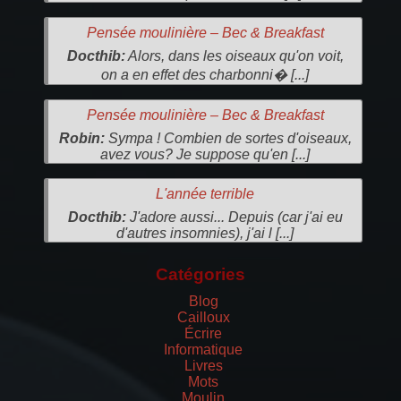
Pensée moulinière – Bec & Breakfast
Docthib:
Alors, dans les oiseaux qu'on voit,
on a en effet des charbonni� [...]
Pensée moulinière – Bec & Breakfast
Robin:
Sympa ! Combien de sortes d'oiseaux,
avez vous? Je suppose qu'en [...]
L'année terrible
Docthib:
J'adore aussi... Depuis (car j'ai eu
d'autres insomnies), j'ai l [...]
Catégories
Blog
Cailloux
Écrire
Informatique
Livres
Mots
Moulin