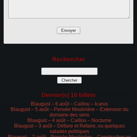
Rechercher
Dernier(s) 10 billets
Blaugust – 6 août – Caillou – Icarus
Blaugust – 5 août – Pensée Moulinière – Extension du
domaine des sens
Blaugust – 4 août – Caillou – Nocturne
Blaugust – 3 août – Défaire et Refaire, ou quelques
salades politiques
Blaugust – 2 août – Pensée Moulinière – Construction en