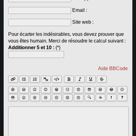
Email :
Site web :
Pour écarter les indésirables, vous devez prouver que
vous êtes humain. Merci de résoudre le calcul suivant :
Additionner 5 et 10 :
(*)
Aide BBCode
😄
😃
😉
😊
😁
😏
😍
😎
😆
😂
😐
🔍
☕
❗
❓
😳
😮
😵
😢
😣
😟
😠