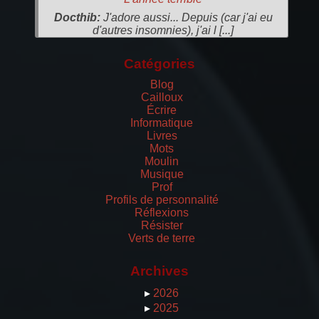
Docthib:
J'adore aussi... Depuis (car j'ai eu
d'autres insomnies), j'ai l [...]
Catégories
Blog
Cailloux
Écrire
Informatique
Livres
Mots
Moulin
Musique
Prof
Profils de personnalité
Réflexions
Résister
Verts de terre
Archives
▸
2026
▸
2025