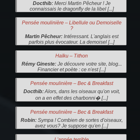
Docthib:
Merci Martin Pêcheur ! Je
connaissais le dragonfly de la libel [...]
Pensée moulinière – Libellule ou Demoiselle
?
Martin Pêcheur:
Intéressant. L'anglais est
parfois plus évocateur. La demoisel [...]
Haïku – Tithon
Rémy Gineste:
Je découvre votre site, blog...
Financier et poète : ce n'est [...]
Pensée moulinière – Bec & Breakfast
Docthib:
Alors, dans les oiseaux qu'on voit,
on a en effet des charbonni� [...]
Pensée moulinière – Bec & Breakfast
Robin:
Sympa ! Combien de sortes d'oiseaux,
avez vous? Je suppose qu'en [...]
L'année terrible