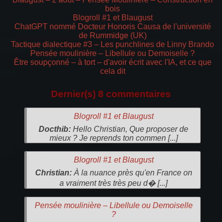
bois
Blogroll #1 et Blaugust
ChatGPT nommé Docteur Honoris Causa de l'université
de Rummidge (UK)
Tactique dialectique #3 – Les punchlines de Linny Brando
Pensée moulinière – Libellule ou Demoiselle ?
Être soupçonné – à tort – d'avoir écrit avec l'IA, et ce que
cela dit
Dernier(s) 8 commentaires
Blogroll #1 et Blaugust
Docthib:
Hello Christian, Que proposer de
mieux ? Je reprends ton commen [...]
Blogroll #1 et Blaugust
Christian:
À la nuance près qu'en France on
a vraiment très très peu d� [...]
Pensée moulinière – Libellule ou Demoiselle
?