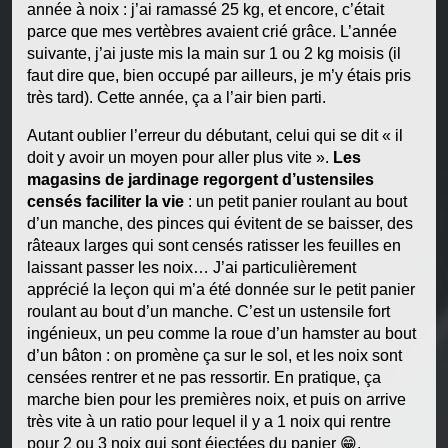
année à noix : j’ai ramassé 25 kg, et encore, c’était
parce que mes vertèbres avaient crié grâce. L’année
suivante, j’ai juste mis la main sur 1 ou 2 kg moisis (il
faut dire que, bien occupé par ailleurs, je m’y étais pris
très tard). Cette année, ça a l’air bien parti.
Autant oublier l’erreur du débutant, celui qui se dit « il
doit y avoir un moyen pour aller plus vite ».
Les
magasins de jardinage regorgent d’ustensiles
censés faciliter la vie
: un petit panier roulant au bout
d’un manche, des pinces qui évitent de se baisser, des
râteaux larges qui sont censés ratisser les feuilles en
laissant passer les noix… J’ai particulièrement
apprécié la leçon qui m’a été donnée sur le petit panier
roulant au bout d’un manche. C’est un ustensile fort
ingénieux, un peu comme la roue d’un hamster au bout
d’un bâton : on promène ça sur le sol, et les noix sont
censées rentrer et ne pas ressortir. En pratique, ça
marche bien pour les premières noix, et puis on arrive
très vite à un ratio pour lequel il y a 1 noix qui rentre
pour 2 ou 3 noix qui sont éjectées du panier
😁
.