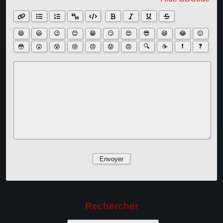
😄
😃
😉
😊
😁
😏
😍
😎
😆
😂
😐
🔍
☕
❗
❓
😳
😮
😵
😢
😣
😟
😠
Rechercher