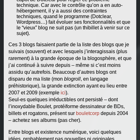
technique. Car avec le contrôle qu’on a en auto-
hébergement, il y a aussi des contraintes
techniques, quand le programme (Dotclear,
Wordpress…) fait évoluer ses fonctionnalités et que
le “vieux” blog ne suit pas (un thibillet à venir sur ce
sujet).
Ces 3 blogs faisaient partie de la liste des blogs que je
suivais (souvent) et avec lesquels j’interagissais (plus
rarement) à la grande époque de la blogosphère, et que
j’ai continué à suivre depuis – même si c’est moins
assidu qu’autrefois. Beaucoup d’autres blogs ont
disparu de ma liste (mon
blogroll
, en langage
préhistorique), la grande extinction ayant eu lieu entre
2007 et 2009 (exemple
ici
).
Seul-es quelques irréductibles ont persisté – dont
l’inoxydable Boulet, protéiforme dessinateur de BDs,
billets et rogatons, présent sur
bouletcorp
depuis 2004
– achetez ses albums (pas cher).
Entre blogs et existence numérique, voici quelques
idées, probablement pas nouvelles ni originales,