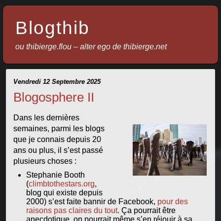
Blogthib
ou thibierge.flou – alter ego de thibierge.net
Vendredi 12 Septembre 2025
Blogosphere II
Dans les dernières
semaines, parmi les blogs
que je connais depuis 20
ans ou plus, il s’est passé
plusieurs choses :
Stephanie Booth
(
climbtothestars.org
,
blog qui existe depuis
2000) s’est faite bannir de Facebook,
pour des
raisons pas claires du tout
. Ça pourrait être
anecdotique, on pourrait même s’en réjouir à sa