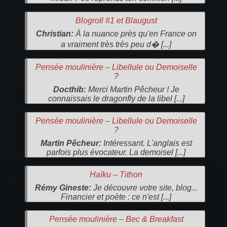
Blogroll #1 et Blaugust
Christian:
À la nuance près qu'en France on
a vraiment très très peu d� [...]
Pensée moulinière – Libellule ou Demoiselle
?
Docthib:
Merci Martin Pêcheur ! Je
connaissais le dragonfly de la libel [...]
Pensée moulinière – Libellule ou Demoiselle
?
Martin Pêcheur:
Intéressant. L'anglais est
parfois plus évocateur. La demoisel [...]
Haïku – Tithon
Rémy Gineste:
Je découvre votre site, blog...
Financier et poète : ce n'est [...]
Pensée moulinière – Bec & Breakfast