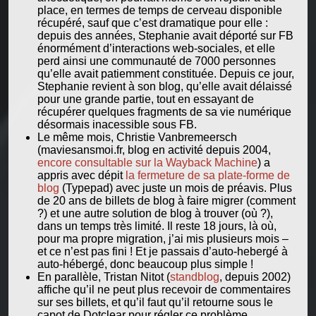
place, en termes de temps de cerveau disponible
récupéré, sauf que c’est dramatique pour elle :
depuis des années, Stephanie avait déporté sur FB
énormément d’interactions web-sociales, et elle
perd ainsi une communauté de 7000 personnes
qu’elle avait patiemment constituée. Depuis ce jour,
Stephanie revient à son blog, qu’elle avait délaissé
pour une grande partie, tout en essayant de
récupérer quelques fragments de sa vie numérique
désormais inacessible sous FB.
Le même mois, Christie Vanbremeersch
(maviesansmoi.fr, blog en activité depuis 2004,
encore consultable sur la Wayback Machine
) a
appris avec dépit
la fermeture de sa plate-forme de
blog
(Typepad) avec juste un mois de préavis. Plus
de 20 ans de billets de blog à faire migrer (comment
?) et une autre solution de blog à trouver (où ?),
dans un temps très limité. Il reste 18 jours, là où,
pour ma propre migration, j’ai mis plusieurs mois –
et ce n’est pas fini ! Et je passais d’auto-hebergé à
auto-hébergé, donc beaucoup plus simple !
En parallèle, Tristan Nitot (
standblog
, depuis 2002)
affiche qu’il ne peut plus recevoir de commentaires
sur ses billets, et qu’il faut qu’il retourne sous le
capot de Dotclear pour régler ce problème