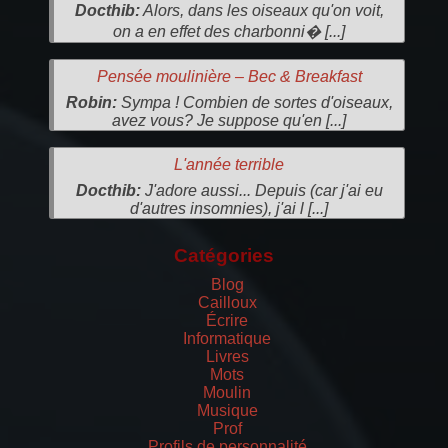
Docthib:
Alors, dans les oiseaux qu'on voit,
on a en effet des charbonni� [...]
Pensée moulinière – Bec & Breakfast
Robin:
Sympa ! Combien de sortes d'oiseaux,
avez vous? Je suppose qu'en [...]
L'année terrible
Docthib:
J'adore aussi... Depuis (car j'ai eu
d'autres insomnies), j'ai l [...]
Catégories
Blog
Cailloux
Écrire
Informatique
Livres
Mots
Moulin
Musique
Prof
Profils de personnalité