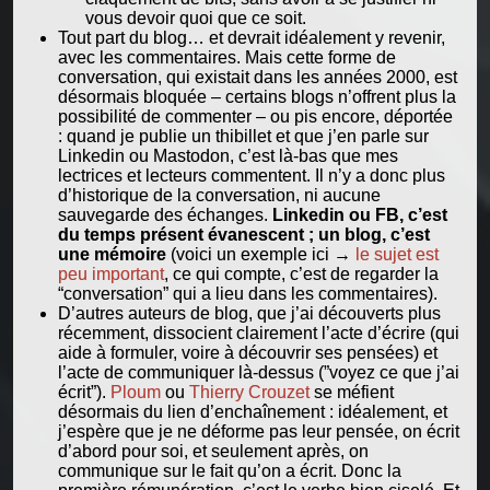
vous devoir quoi que ce soit.
Tout part du blog… et devrait idéalement y revenir,
avec les commentaires. Mais cette forme de
conversation, qui existait dans les années 2000, est
désormais bloquée – certains blogs n’offrent plus la
possibilité de commenter – ou pis encore, déportée
: quand je publie un thibillet et que j’en parle sur
Linkedin ou Mastodon, c’est là-bas que mes
lectrices et lecteurs commentent. Il n’y a donc plus
d’historique de la conversation, ni aucune
sauvegarde des échanges.
Linkedin ou FB, c’est
du temps présent évanescent ; un blog, c’est
une mémoire
(voici un exemple ici →
le sujet est
peu important
, ce qui compte, c’est de regarder la
“conversation” qui a lieu dans les commentaires).
D’autres auteurs de blog, que j’ai découverts plus
récemment, dissocient clairement l’acte d’écrire (qui
aide à formuler, voire à découvrir ses pensées) et
l’acte de communiquer là-dessus (”voyez ce que j’ai
écrit”).
Ploum
ou
Thierry Crouzet
se méfient
désormais du lien d’enchaînement : idéalement, et
j’espère que je ne déforme pas leur pensée, on écrit
d’abord pour soi, et seulement après, on
communique sur le fait qu’on a écrit. Donc la