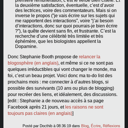
première rémunération, c’est le verbe bien ciselé. Et
la deuxième satisfaction, éventuelle, c’est d’avoir
des lectrices, voire des commentateurs. Mais si on
inverse le propos (”je vais écrire sur les sujets qui
me rapportent des interactions”, voire “j’ai besoin
d’interactions, donc sur quoi pourrais-je bien écrire
?”), la quête devient sans fin, et frustrante. C’est la
recherche d’une célébrité très limitée et très
éphémère, que les biologistes appellent la
Dopamine.
Donc Stephanie Booth propose de
relancer la
blogosphère (en anglais)
, et même si ce ne sont pas
quelques irréductibles qui vont changer le monde, ma
foi, c’est un beau projet. Voici donc ma to-do list des
prochains mois : me connecter à d’autres blogs, si
possible des survivants (10 ans ou plus de blogging)
pour recréer des liens, et idéalement, des discussions.
[edit : Stephanie a de nouveau accès à sa page
Facebook après 21 jours, et
les raisons ne sont
toujours pas claires (en anglais)
]
Posté par
Docthib
à 08:36:19
dans
Blog
,
Écrire
,
Réflexions