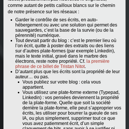
comme autant de petits cailloux blancs sur le chemin
de notre présence sur les réseaux :
Garder le contrôle de ses écrits, en auto-
hébergement ou avec une solution qui permet des
sauvegardes, c’est la base de la survie (ou de la
pérennité) numérique.
Tout devrait partir du blog : c’est le premier lieu où
l’on écrit, quitte à poster des extraits ou des liens
sur d’autres plate-formes (par exemple Linkedin),
mais le texte initial, gravé dans le marbre des
électrons, reste notre propriété. Cf.
la première
phrase de ce billet de Tristan Nitot
.
D’autant plus que les écrits sont la propriété de leur
auteur… ou pas.
Vous publiez sur votre blog : cela vous
appartient.
Vous utilisez une plate-forme externe (Typepad,
Linkedin) : vos pensées deviennent la propriété
de la plate-forme. Quelle que soit la société
derrière la plate-forme, elle peut s’approprier vos
écrits, les utiliser pour bourrer la gueule de ses
IA, ou plus simplement, supprimer tout ce que
vous avez patiemment écrit, d’un simple
claquement de bits, sans avoir à se justifier ni