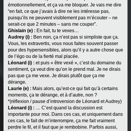
émotionnellement, et ça va me bloquer. Je vais me dire
“en fait, ce que j’avais à dire ne les intéresse pas,
puisqu’ils ne peuvent visiblement pas m’écouter – ne
serait-ce que 2 minutes – sans me couper”.
Ghislain (e) :
En fait, tu te vexes…
Audrey (i) :
Ben non, ça n’est pas si simpliste que ça.
Vous, les extravertis, vous nous faites souvent passer
pour des hypersensibles, alors qu’il y a autre chose que
de l’égo ou de la fierté mal placée.
Léonard (i) :
et puis « être vexé », c’est du domaine du
sentiment, ça veut dire qu’on le prend mal. Je ne dirais
pas que ça me vexe. Je dirais plutôt que ça me
dérange.
Laurie (e) :
Mais alors, qu’est-ce qui fait qu’à certains
moments, ça te dérange, et à d’autre, non ?
*(réflexion / pause d’introversion de Léonard et Audrey)
Léonard (i) :
… C’est quand la discussion est
importante pour moi. Dans ces cas, et uniquement dans
ces cas, le fait de m’interrompre, ça me fait vraiment
perdre le fil, et il faut que je rembobine. Parfois aussi,