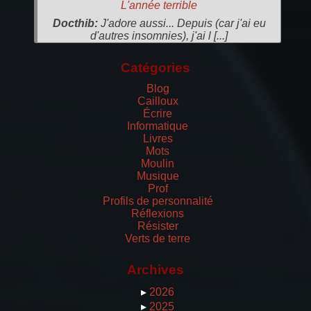
L'année terrible
Docthib:
J'adore aussi... Depuis (car j'ai eu
d'autres insomnies), j'ai l [...]
Catégories
Blog
Cailloux
Écrire
Informatique
Livres
Mots
Moulin
Musique
Prof
Profils de personnalité
Réflexions
Résister
Verts de terre
Archives
▸
2026
▸
2025