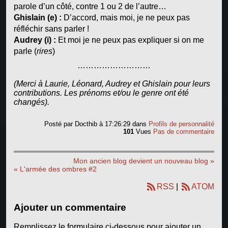
parole d’un côté, contre 1 ou 2 de l’autre…
Ghislain (e) :
D’accord, mais moi, je ne peux pas
réfléchir sans parler !
Audrey (i) :
Et moi je ne peux pas expliquer si on me
parle (
rires
)
………………………
(Merci à Laurie, Léonard, Audrey et Ghislain pour leurs
contributions. Les prénoms et/ou le genre ont été
changés).
Posté par
Docthib
à 17:26:29
dans
Profils de personnalité
101
Vues
Pas de commentaire
Mon ancien blog devient un nouveau blog »
« L'armée des ombres #2
RSS
|
ATOM
Ajouter un commentaire
Remplissez le formulaire ci-dessous pour ajouter un