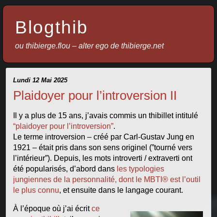
Blogthib
ou thibierge.flou – alter ego de thibierge.net
Lundi 12 Mai 2025
Plaidoyer pour l’introversion II
Il y a plus de 15 ans, j’avais commis un thibillet intitulé
“plaidoyer pour l’introversion”
.
Le terme introversion – créé par Carl-Gustav Jung en
1921 – était pris dans son sens originel (”tourné vers
l’intérieur”). Depuis, les mots introverti / extraverti ont
été popularisés, d’abord dans
les typologies
jungiennes de la personnalité, dont le MBTI® est l’outil
le plus connu
, et ensuite dans le langage courant.
À l’époque où j’ai écrit
ce