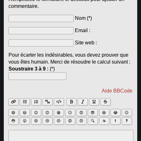
commentaire.
Nom (*)
Email :
Site web :
Pour écarter les indésirables, vous devez prouver que
vous êtes humain. Merci de résoudre le calcul suivant :
Soustraire 3 à 9 :
(*)
Aide BBCode
😄
😃
😉
😊
😁
😏
😍
😎
😆
😂
😐
🔍
☕
❗
❓
😳
😮
😵
😢
😣
😟
😠