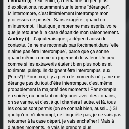
Léonard (i) :
Oui, enfin, ça demande un peu plus
d’explications, notamment sur le terme “déranger”.
M’interrompre, c’est littéralement interrompre mon
processus de pensée. Sans exagérer, quand on
m’interrompt, il faut que je reprenne mes esprits, voire
que je retourne à la case départ de mon raisonnement.
Audrey (i) :
J’ajouterais que ça dépend aussi du
contexte. Je ne me reconnais pas forcément dans “elle
n’aime pas être interrompue”, parce que ça sonne
quand même comme un jugement de valeur. Un peu
comme si les extravertis étaient bien plus nobles et
tolérants, puisqu’ils daignent être interrompus, eux
(*rires*) ! Pour moi, il y a plein de moments où ça ne me
dérange pas du tout d’être interrompue, c’est même
probablement la majorité des moments ! Par exemple
en soirée, ou pendant un déjeuner avec des copains,
on se vanne, et c’est à qui charriera l’autre, et là, tous
les coups sont permis (on se connaît bien, aussi…) Si
quelqu’un m’interrompt, ne t’inquiète pas, je ne vais pas
retourner à la case départ, je vais enchaîner ! Mais à
d’autres moments, je vais le prendre plus