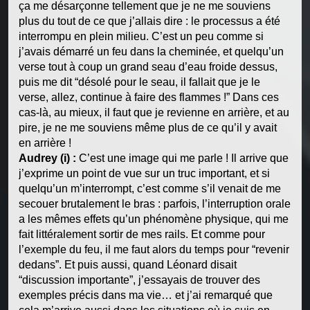
ça me désarçonne tellement que je ne me souviens
plus du tout de ce que j’allais dire : le processus a été
interrompu en plein milieu. C’est un peu comme si
j’avais démarré un feu dans la cheminée, et quelqu’un
verse tout à coup un grand seau d’eau froide dessus,
puis me dit “désolé pour le seau, il fallait que je le
verse, allez, continue à faire des flammes !” Dans ces
cas-là, au mieux, il faut que je revienne en arrière, et au
pire, je ne me souviens même plus de ce qu’il y avait
en arrière !
Audrey (i) :
C’est une image qui me parle ! Il arrive que
j’exprime un point de vue sur un truc important, et si
quelqu’un m’interrompt, c’est comme s’il venait de me
secouer brutalement le bras : parfois, l’interruption orale
a les mêmes effets qu’un phénomène physique, qui me
fait littéralement sortir de mes rails. Et comme pour
l’exemple du feu, il me faut alors du temps pour “revenir
dedans”. Et puis aussi, quand Léonard disait
“discussion importante”, j’essayais de trouver des
exemples précis dans ma vie… et j’ai remarqué que