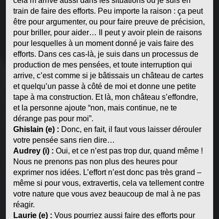
cela m’arrive aussi dans les situations où je suis en
train de faire des efforts. Peu importe la raison : ça peut
être pour argumenter, ou pour faire preuve de précision,
pour briller, pour aider… Il peut y avoir plein de raisons
pour lesquelles à un moment donné je vais faire des
efforts. Dans ces cas-là, je suis dans un processus de
production de mes pensées, et toute interruption qui
arrive, c’est comme si je bâtissais un château de cartes
et quelqu’un passe à côté de moi et donne une petite
tape à ma construction. Et là, mon château s’effondre,
et la personne ajoute “non, mais continue, ne te
dérange pas pour moi”.
Ghislain (e) :
Donc, en fait, il faut vous laisser dérouler
votre pensée sans rien dire…
Audrey (i) :
Oui, et ce n’est pas trop dur, quand même !
Nous ne prenons pas non plus des heures pour
exprimer nos idées. L’effort n’est donc pas très grand –
même si pour vous, extravertis, cela va tellement contre
votre nature que vous avez beaucoup de mal à ne pas
réagir.
Laurie (e) :
Vous pourriez aussi faire des efforts pour