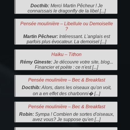
Docthib:
Merci Martin Pêcheur ! Je
connaissais le dragonfly de la libel [...]
Pensée moulinière – Libellule ou Demoiselle
?
Martin Pêcheur:
Intéressant. L'anglais est
parfois plus évocateur. La demoisel [...]
Haïku – Tithon
Rémy Gineste:
Je découvre votre site, blog...
Financier et poète : ce n'est [...]
Pensée moulinière – Bec & Breakfast
Docthib:
Alors, dans les oiseaux qu'on voit,
on a en effet des charbonni� [...]
Pensée moulinière – Bec & Breakfast
Robin:
Sympa ! Combien de sortes d'oiseaux,
avez vous? Je suppose qu'en [...]