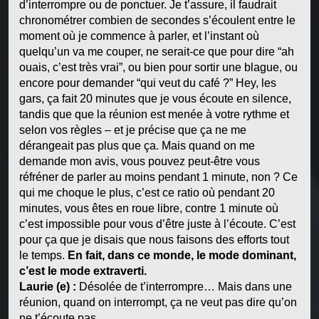
d’interrompre ou de ponctuer. Je t’assure, il faudrait
chronométrer combien de secondes s’écoulent entre le
moment où je commence à parler, et l’instant où
quelqu’un va me couper, ne serait-ce que pour dire “ah
ouais, c’est très vrai”, ou bien pour sortir une blague, ou
encore pour demander “qui veut du café ?” Hey, les
gars, ça fait 20 minutes que je vous écoute en silence,
tandis que que la réunion est menée à votre rythme et
selon vos règles – et je précise que ça ne me
dérangeait pas plus que ça. Mais quand on me
demande mon avis, vous pouvez peut-être vous
réfréner de parler au moins pendant 1 minute, non ? Ce
qui me choque le plus, c’est ce ratio où pendant 20
minutes, vous êtes en roue libre, contre 1 minute où
c’est impossible pour vous d’être juste à l’écoute. C’est
pour ça que je disais que nous faisons des efforts tout
le temps.
En fait, dans ce monde, le mode dominant,
c’est le mode extraverti.
Laurie (e) :
Désolée de t’interrompre… Mais dans une
réunion, quand on interrompt, ça ne veut pas dire qu’on
ne t’écoute pas…