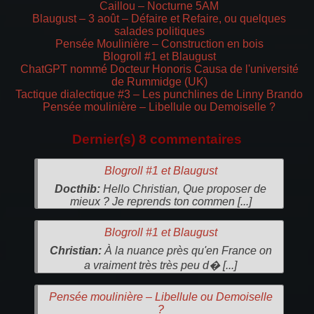
Caillou – Nocturne 5AM
Blaugust – 3 août – Défaire et Refaire, ou quelques
salades politiques
Pensée Moulinière – Construction en bois
Blogroll #1 et Blaugust
ChatGPT nommé Docteur Honoris Causa de l'université
de Rummidge (UK)
Tactique dialectique #3 – Les punchlines de Linny Brando
Pensée moulinière – Libellule ou Demoiselle ?
Dernier(s) 8 commentaires
Blogroll #1 et Blaugust
Docthib:
Hello Christian, Que proposer de
mieux ? Je reprends ton commen [...]
Blogroll #1 et Blaugust
Christian:
À la nuance près qu'en France on
a vraiment très très peu d� [...]
Pensée moulinière – Libellule ou Demoiselle
?